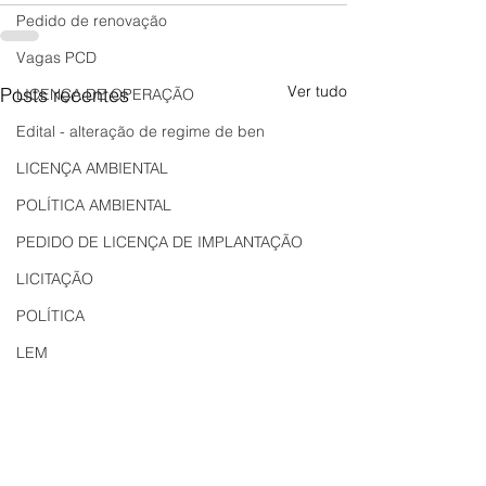
Pedido de renovação
Vagas PCD
Ver tudo
Posts recentes
LICENÇA DE OPERAÇÃO
Edital - alteração de regime de ben
LICENÇA AMBIENTAL
POLÍTICA AMBIENTAL
PEDIDO DE LICENÇA DE IMPLANTAÇÃO
LICITAÇÃO
POLÍTICA
LEM
REGIÃO OESTE
Bahia
EDUCAÇÃO