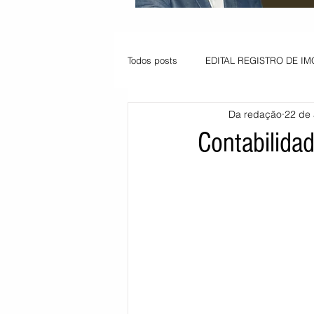
Todos posts
EDITAL REGISTRO DE IM
Da redação
22 de 
VAGA PARA JOVEM APRENDIZ
Contabilida
Informe - Deputado Tito
Balanço
Pedido de renovação
Vagas PC
POLÍTICA AMBIENTAL
PEDIDO