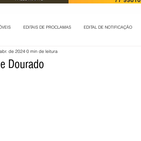
ÓVEIS
EDITAIS DE PROCLAMAS
EDITAL DE NOTIFICAÇÃO
abr. de 2024
0 min de leitura
EDITAL DE INTIMAÇÃO
AVISO DE LEILÃO
EDITAL DE CONV
de Dourado
 ambiental
Informes - Deputado Tito
ABANDONO DE EMPREGO
D
LICENÇA DE OPERAÇÃO
Edital - alteração de regime de ben
 DE LICENÇA DE IMPLANTAÇÃO
LICITAÇÃO
POLÍTICA
L