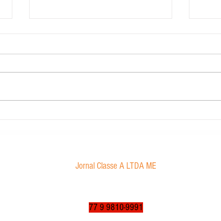
Contabilidade Dourado
Morae
proibi
Jornal Classe A LTDA ME
Av. Tancredo Neves, 1016 - Aroldo da Cruz
CEP: 47850-000 / Luís Eduardo Magalhães-BA
jornalclassea@yahoo.com.br
77 9 9810-9991