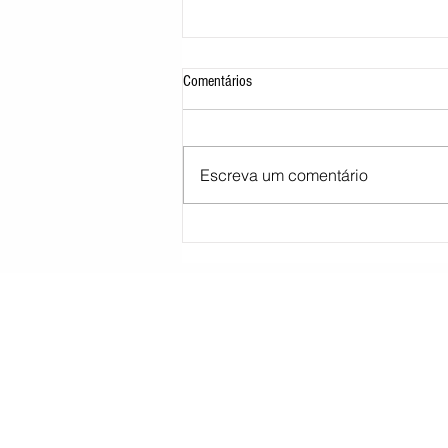
Comentários
Escreva um comentário
STJ decide tirar cargo de ministro
Marco Buzzi por acusações de assédio
sexual