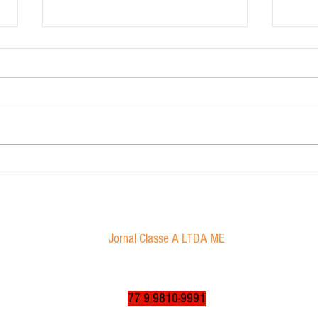
Contabilidade Dourado
Morae
proibi
Jornal Classe A LTDA ME
Av. Tancredo Neves, 1016 - Aroldo da Cruz
CEP: 47850-000 / Luís Eduardo Magalhães-BA
jornalclassea@yahoo.com.br
77 9 9810-9991