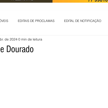
ÓVEIS
EDITAIS DE PROCLAMAS
EDITAL DE NOTIFICAÇÃO
br. de 2024
0 min de leitura
EDITAL DE INTIMAÇÃO
AVISO DE LEILÃO
EDITAL DE CONV
de Dourado
 ambiental
Informes - Deputado Tito
ABANDONO DE EMPREGO
D
LICENÇA DE OPERAÇÃO
Edital - alteração de regime de ben
 DE LICENÇA DE IMPLANTAÇÃO
LICITAÇÃO
POLÍTICA
L