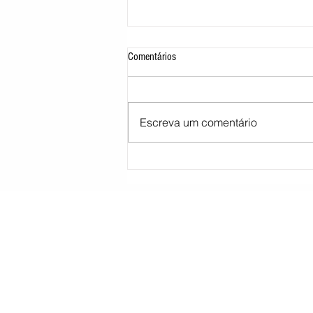
Comentários
Escreva um comentário
STJ decide tirar cargo de ministro
Marco Buzzi por acusações de assédio
sexual