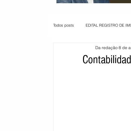
Todos posts
EDITAL REGISTRO DE IM
Da redação
8 de a
VAGA PARA JOVEM APRENDIZ
Contabilida
Informe - Deputado Tito
Balanço
Pedido de renovação
Vagas PC
POLÍTICA AMBIENTAL
PEDIDO