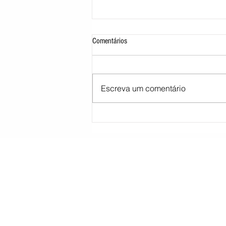
Comentários
Escreva um comentário
STJ decide tirar cargo de ministro
Marco Buzzi por acusações de assédio
sexual