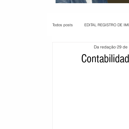
Todos posts
EDITAL REGISTRO DE IM
Da redação
29 de 
VAGA PARA JOVEM APRENDIZ
Contabilida
Informe - Deputado Tito
Balanço
Pedido de renovação
Vagas PC
POLÍTICA AMBIENTAL
PEDIDO