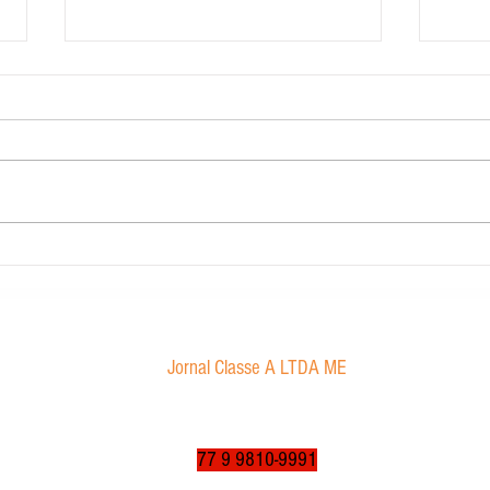
Contabilidade Dourado
Morae
proibi
Jornal Classe A LTDA ME
Av. Tancredo Neves, 1016 - Aroldo da Cruz
CEP: 47850-000 / Luís Eduardo Magalhães-BA
jornalclassea@yahoo.com.br
77 9 9810-9991