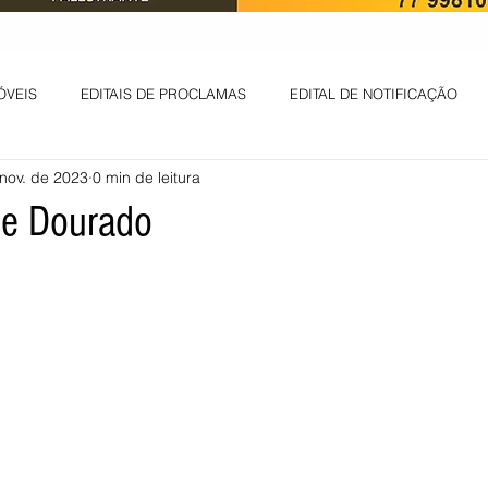
ÓVEIS
EDITAIS DE PROCLAMAS
EDITAL DE NOTIFICAÇÃO
nov. de 2023
0 min de leitura
EDITAL DE INTIMAÇÃO
AVISO DE LEILÃO
EDITAL DE CONV
de Dourado
 ambiental
Informes - Deputado Tito
ABANDONO DE EMPREGO
D
LICENÇA DE OPERAÇÃO
Edital - alteração de regime de ben
 DE LICENÇA DE IMPLANTAÇÃO
LICITAÇÃO
POLÍTICA
L