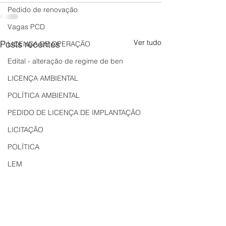
Pedido de renovação
Vagas PCD
Ver tudo
Posts recentes
LICENÇA DE OPERAÇÃO
Edital - alteração de regime de ben
LICENÇA AMBIENTAL
POLÍTICA AMBIENTAL
PEDIDO DE LICENÇA DE IMPLANTAÇÃO
LICITAÇÃO
POLÍTICA
LEM
REGIÃO OESTE
Bahia
EDUCAÇÃO