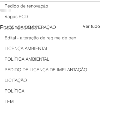
Pedido de renovação
Vagas PCD
Ver tudo
Posts recentes
LICENÇA DE OPERAÇÃO
Edital - alteração de regime de ben
LICENÇA AMBIENTAL
POLÍTICA AMBIENTAL
PEDIDO DE LICENÇA DE IMPLANTAÇÃO
LICITAÇÃO
POLÍTICA
LEM
REGIÃO OESTE
Bahia
EDUCAÇÃO