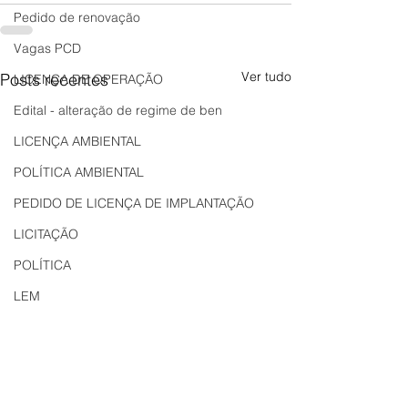
Pedido de renovação
Vagas PCD
Ver tudo
Posts recentes
LICENÇA DE OPERAÇÃO
Edital - alteração de regime de ben
LICENÇA AMBIENTAL
POLÍTICA AMBIENTAL
PEDIDO DE LICENÇA DE IMPLANTAÇÃO
LICITAÇÃO
POLÍTICA
LEM
REGIÃO OESTE
Bahia
EDUCAÇÃO