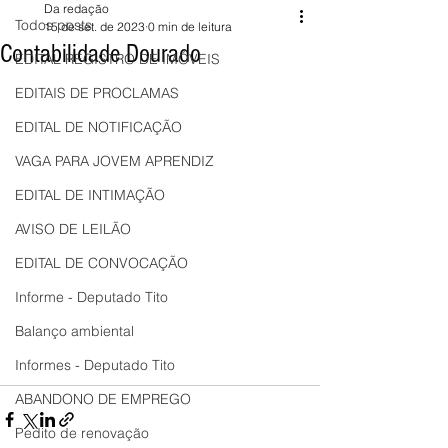
Da redação
Todos posts
15 de set. de 2023
0 min de leitura
Contabilidade Dourado
EDITAL REGISTRO DE IMÓVEIS
EDITAIS DE PROCLAMAS
EDITAL DE NOTIFICAÇÃO
VAGA PARA JOVEM APRENDIZ
EDITAL DE INTIMAÇÃO
AVISO DE LEILÃO
EDITAL DE CONVOCAÇÃO
Informe - Deputado Tito
Balanço ambiental
Informes - Deputado Tito
ABANDONO DE EMPREGO
Pedito de renovação