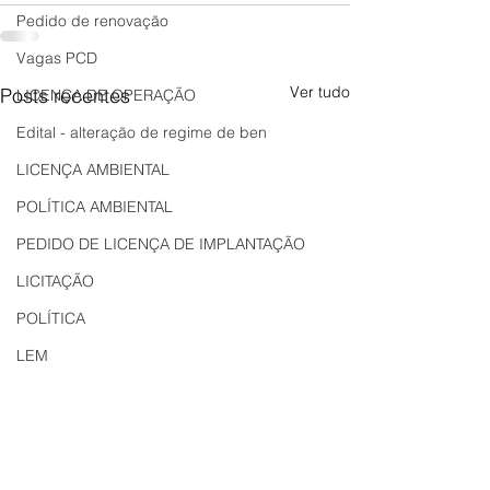
Pedido de renovação
Vagas PCD
Ver tudo
Posts recentes
LICENÇA DE OPERAÇÃO
Edital - alteração de regime de ben
LICENÇA AMBIENTAL
POLÍTICA AMBIENTAL
PEDIDO DE LICENÇA DE IMPLANTAÇÃO
LICITAÇÃO
POLÍTICA
LEM
REGIÃO OESTE
Bahia
EDUCAÇÃO