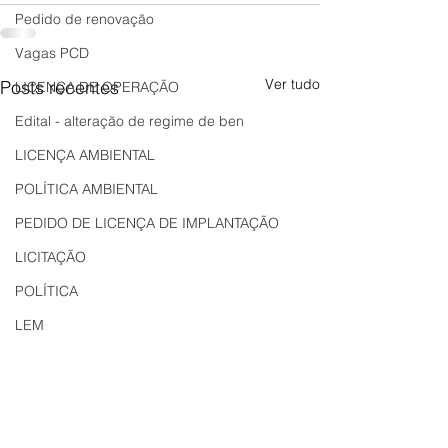
Pedido de renovação
Vagas PCD
Ver tudo
Posts recentes
LICENÇA DE OPERAÇÃO
Edital - alteração de regime de ben
LICENÇA AMBIENTAL
POLÍTICA AMBIENTAL
PEDIDO DE LICENÇA DE IMPLANTAÇÃO
LICITAÇÃO
POLÍTICA
LEM
REGIÃO OESTE
Bahia
EDUCAÇÃO