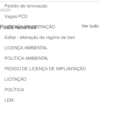
Pedido de renovação
Vagas PCD
Ver tudo
Posts recentes
LICENÇA DE OPERAÇÃO
Edital - alteração de regime de ben
LICENÇA AMBIENTAL
POLÍTICA AMBIENTAL
PEDIDO DE LICENÇA DE IMPLANTAÇÃO
LICITAÇÃO
POLÍTICA
LEM
REGIÃO OESTE
Bahia
EDUCAÇÃO