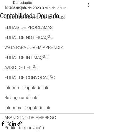
Da redação
Todos posts
2 de jun. de 2023
0 min de leitura
Contabilidade Dourado
EDITAL REGISTRO DE IMÓVEIS
EDITAIS DE PROCLAMAS
EDITAL DE NOTIFICAÇÃO
VAGA PARA JOVEM APRENDIZ
EDITAL DE INTIMAÇÃO
AVISO DE LEILÃO
EDITAL DE CONVOCAÇÃO
Informe - Deputado Tito
Balanço ambiental
Informes - Deputado Tito
ABANDONO DE EMPREGO
Pedito de renovação