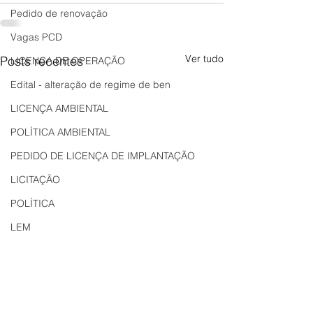
Pedido de renovação
Vagas PCD
Ver tudo
Posts recentes
LICENÇA DE OPERAÇÃO
Edital - alteração de regime de ben
LICENÇA AMBIENTAL
POLÍTICA AMBIENTAL
PEDIDO DE LICENÇA DE IMPLANTAÇÃO
LICITAÇÃO
POLÍTICA
LEM
REGIÃO OESTE
Bahia
EDUCAÇÃO