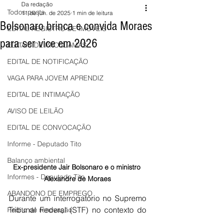
Da redação
Todos posts
11 de jun. de 2025
1 min de leitura
Bolsonaro brinca e convida Moraes
EDITAL REGISTRO DE IMÓVEIS
para ser vice em 2026
EDITAIS DE PROCLAMAS
EDITAL DE NOTIFICAÇÃO
VAGA PARA JOVEM APRENDIZ
EDITAL DE INTIMAÇÃO
AVISO DE LEILÃO
EDITAL DE CONVOCAÇÃO
Informe - Deputado Tito
Balanço ambiental
Ex-presidente Jair Bolsonaro e o ministro 
Informes - Deputado Tito
Alexandre de Moraes
ABANDONO DE EMPREGO
Durante um interrogatório no Supremo 
Tribunal Federal (STF) no contexto do 
Pedito de renovação