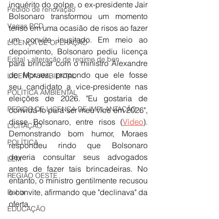
inquérito do golpe, o ex-presidente Jair 
Pedido de renovação
Bolsonaro transformou um momento 
Vagas PCD
tenso em uma ocasião de risos ao fazer 
um convite inusitado. Em meio ao 
LICENÇA DE OPERAÇÃO
depoimento, Bolsonaro pediu licença 
Edital - alteração de regime de ben
para brincar com o ministro Alexandre 
de Moraes, propondo que ele fosse 
LICENÇA AMBIENTAL
seu candidato a vice-presidente nas 
POLÍTICA AMBIENTAL
eleições de 2026. "Eu gostaria de 
PEDIDO DE LICENÇA DE IMPLANTAÇÃO
convidá-lo para ser meu vice em 2026", 
disse Bolsonaro, entre risos (
Vídeo
). 
LICITAÇÃO
Demonstrando bom humor, Moraes 
POLÍTICA
respondeu rindo que Bolsonaro 
deveria consultar seus advogados 
LEM
antes de fazer tais brincadeiras. No 
REGIÃO OESTE
entanto, o ministro gentilmente recusou 
o convite, afirmando que "declinava" da 
Bahia
oferta.
EDUCAÇÃO