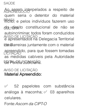
SAÚDE
Ao serem interpelados a respeito de 
AGRONEGÓCIO
quem seria o detentor do material 
BRASIL
ilícito, e pelos indivíduos fazerem uso 
do direito constitucional de não se 
CULTURA
autoincriminar, todos foram conduzidos 
AVISO DE LICITAÇÃO
e apresentados na Delegacia Territorial 
de Barreiras juntamente com o material 
Edital
apreendido, para que fossem tomadas 
LICITAÇÃO
as medidas cabíveis pela Autoridade 
EDITAL DE INTIMAÇÃO
de Polícia Judiciária.
AVISO DE LICITAÇÃO
Material Apreendido:
✅ 52 papelotes com substância 
análoga à maconha;✅ 03 aparelhos 
celulares.
Fonte:
Ascom da CIPT-O