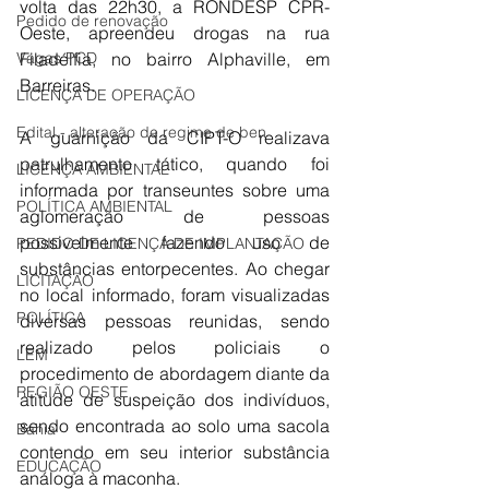
volta das 22h30, a RONDESP CPR-
Pedido de renovação
Oeste, apreendeu drogas na rua 
Filadélfia, no bairro Alphaville, em 
Vagas PCD
Barreiras.
LICENÇA DE OPERAÇÃO
Edital - alteração de regime de ben
A guarnição da CIPT-O realizava 
patrulhamento tático, quando foi 
LICENÇA AMBIENTAL
informada por transeuntes sobre uma 
POLÍTICA AMBIENTAL
aglomeração de pessoas 
possivelmente fazendo uso de 
PEDIDO DE LICENÇA DE IMPLANTAÇÃO
substâncias entorpecentes. Ao chegar 
LICITAÇÃO
no local informado, foram visualizadas 
POLÍTICA
diversas pessoas reunidas, sendo 
realizado pelos policiais o 
LEM
procedimento de abordagem diante da 
REGIÃO OESTE
atitude de suspeição dos indivíduos, 
sendo encontrada ao solo uma sacola 
Bahia
contendo em seu interior substância 
EDUCAÇÃO
análoga à maconha.