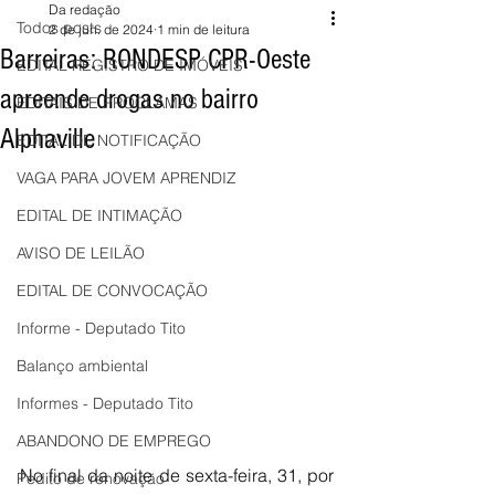
Da redação
Todos posts
2 de jun. de 2024
1 min de leitura
Barreiras: RONDESP CPR-Oeste
EDITAL REGISTRO DE IMÓVEIS
apreende drogas no bairro
EDITAIS DE PROCLAMAS
Alphaville
EDITAL DE NOTIFICAÇÃO
VAGA PARA JOVEM APRENDIZ
EDITAL DE INTIMAÇÃO
AVISO DE LEILÃO
EDITAL DE CONVOCAÇÃO
Informe - Deputado Tito
Balanço ambiental
Informes - Deputado Tito
ABANDONO DE EMPREGO
No final da noite de sexta-feira, 31, por 
Pedito de renovação