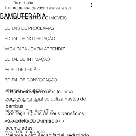
Da redação
Todos posts
18 de nov. de 2020
1 min de leitura
BAMBUTERAPIA
EDITAL REGISTRO DE IMÓVEIS
EDITAIS DE PROCLAMAS
EDITAL DE NOTIFICAÇÃO
VAGA PARA JOVEM APRENDIZ
EDITAL DE INTIMAÇÃO
AVISO DE LEILÃO
EDITAL DE CONVOCAÇÃO
Informe - Deputado Tito
A Bambuterapia é uma técnica 
francesa, na qual se utiliza hastes de 
Balanço ambiental
bambus. 
Informes - Deputado Tito
Conheça alguns de seus benefícios:
Remodelação de gorduras 
ABANDONO DE EMPREGO
acumuladas;
Pedito de renovação
Melhora a circulação facial, reduzindo 