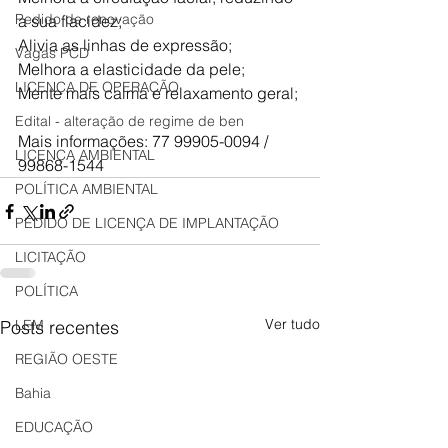
Pedido de renovação
a sua flacidez;
Alivia as linhas de expressão; 
Vagas PCD
Melhora a elasticidade da pele;
LICENÇA DE OPERAÇÃO
Mente mais calma e relaxamento geral;
Edital - alteração de regime de ben
Mais informações: 77 99905-0094 / 
LICENÇA AMBIENTAL
99868-1544
POLÍTICA AMBIENTAL
PEDIDO DE LICENÇA DE IMPLANTAÇÃO
LICITAÇÃO
POLÍTICA
Ver tudo
LEM
Posts recentes
REGIÃO OESTE
Bahia
EDUCAÇÃO