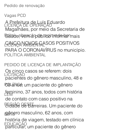
Pedido de renovação
Vagas PCD
A Prefeitura de Luís Eduardo 
LICENÇA DE OPERAÇÃO
Magalhães, por meio da Secretaria de 
Edital - alteração de regime de ben
Saúde, vem a público informar mais 
CINCO NOVOS CASOS POSITIVOS 
LICENÇA AMBIENTAL
PARA O CORONAVÍRUS no município.
POLÍTICA AMBIENTAL
PEDIDO DE LICENÇA DE IMPLANTAÇÃO
Os cinco casos se referem: dois 
LICITAÇÃO
pacientes do gênero masculino, 48 e 
POLÍTICA
08 anos; um paciente do gênero 
feminino, 37 anos, todos com história 
LEM
de contato com caso positivo na 
REGIÃO OESTE
cidade de Barreiras. Um paciente do 
gênero masculino, 62 anos, com 
Bahia
história de viagem, testado em clínica 
EDUCAÇÃO
particular; um paciente do gênero 