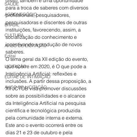
disso, também é uma oportunidade 
SAÚDE
para a troca de saberes com diversos 
AGRONEGÓCIO
profissionais, pesquisadores, 
pesquisadoras e discentes de outras 
BRASIL
instituições, favorecendo, assim, a 
CULTURA
socialização do conhecimento e 
incentivando a produção de novos 
AVISO DE LICITAÇÃO
saberes.
Edital
O tema geral da XII edição do evento, 
que ocorre em 2020, é O que pode a 
LICITAÇÃO
Inteligência Artificial: reflexões e 
EDITAL DE INTIMAÇÃO
inclusões. A partir dessa proposição, a 
AVISO DE LICITAÇÃO
XII JCTOB visa promover discussões 
sobre as possibilidades e o alcance 
da Inteligência Artificial na pesquisa 
científica e tecnológica produzida 
pela comunidade interna e externa. 
Este ano o evento ocorrerá entre os 
dias 21 e 23 de outubro e pela 