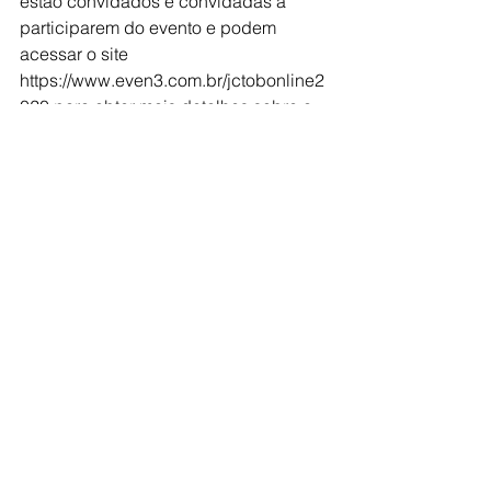
estão convidados e convidadas a 
participarem do evento e podem 
acessar o site 
https://www.even3.com.br/jctobonline2
020 para obter mais detalhes sobre a 
programação, a submissão de 
trabalhos, minicursos e oficinas, bem 
como realizar a sua inscrição como 
ouvinte."
Venha para a XII JCTOB você também!
Fonte: Ascom IFBA
Ver tudo