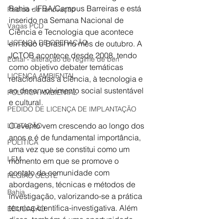
Bahia - IFBA/Campus Barreiras e está 
Pedido de renovação
inserido na Semana Nacional de 
Vagas PCD
Ciência e Tecnologia que acontece 
LICENÇA DE OPERAÇÃO
em todo o Brasil no mês de outubro. A 
JCTOB acontece desde 2008, tendo 
Edital - alteração de regime de ben
como objetivo debater temáticas 
LICENÇA AMBIENTAL
relacionadas à ciência, à tecnologia e 
ao desenvolvimento social sustentável 
POLÍTICA AMBIENTAL
e cultural.
PEDIDO DE LICENÇA DE IMPLANTAÇÃO
O evento vem crescendo ao longo dos 
LICITAÇÃO
anos e é de fundamental importância, 
POLÍTICA
uma vez que se constitui como um 
LEM
momento em que se promove o 
contato da comunidade com 
REGIÃO OESTE
abordagens, técnicas e métodos de 
Bahia
investigação, valorizando-se a prática 
técnica-científica-investigativa. Além 
EDUCAÇÃO