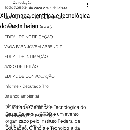
Da redação
Todos posts
16 de set. de 2020
2 min de leitura
XII Jornada científica e tecnológica
EDITAL REGISTRO DE IMÓVEIS
do Oeste baiano
EDITAIS DE PROCLAMAS
EDITAL DE NOTIFICAÇÃO
VAGA PARA JOVEM APRENDIZ
EDITAL DE INTIMAÇÃO
AVISO DE LEILÃO
EDITAL DE CONVOCAÇÃO
Informe - Deputado Tito
Balanço ambiental
Informes - Deputado Tito
"A Jornada Científica e Tecnológica do 
Oeste Baiano - JCTOB é um evento 
ABANDONO DE EMPREGO
organizado pelo Instituto Federal de 
Pedito de renovação
Educação, Ciência e Tecnologia da 