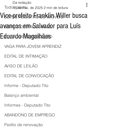
Da redação
Todos posts
15 de mai. de 2025
2 min de leitura
Vice-prefeito Franklin Willer busca
EDITAL REGISTRO DE IMÓVEIS
avanços em Salvador para Luís
EDITAIS DE PROCLAMAS
Eduardo Magalhães
EDITAL DE NOTIFICAÇÃO
VAGA PARA JOVEM APRENDIZ
EDITAL DE INTIMAÇÃO
AVISO DE LEILÃO
EDITAL DE CONVOCAÇÃO
Informe - Deputado Tito
Balanço ambiental
Informes - Deputado Tito
ABANDONO DE EMPREGO
Pedito de renovação