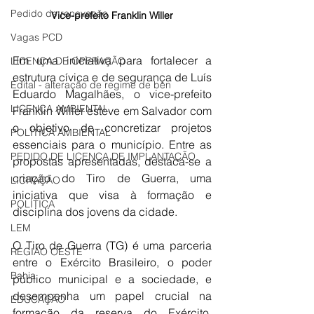
Pedido de renovação
Vice-prefeito Franklin Willer
Vagas PCD
Em uma iniciativa para fortalecer a 
LICENÇA DE OPERAÇÃO
estrutura cívica e de segurança de Luís 
Edital - alteração de regime de ben
Eduardo Magalhães, o vice-prefeito 
LICENÇA AMBIENTAL
Franklin Willer esteve em Salvador com 
o objetivo de concretizar projetos 
POLÍTICA AMBIENTAL
essenciais para o município. Entre as 
PEDIDO DE LICENÇA DE IMPLANTAÇÃO
propostas apresentadas, destaca-se a 
criação do Tiro de Guerra, uma 
LICITAÇÃO
iniciativa que visa à formação e 
POLÍTICA
disciplina dos jovens da cidade.
LEM
O Tiro de Guerra (TG) é uma parceria 
REGIÃO OESTE
entre o Exército Brasileiro, o poder 
Bahia
público municipal e a sociedade, e 
desempenha um papel crucial na 
EDUCAÇÃO
formação da reserva do Exército. 