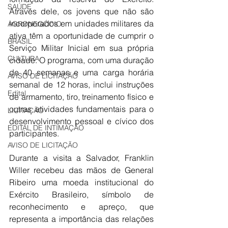
SAÚDE
Através dele, os jovens que não são 
incorporados em unidades militares da 
AGRONEGÓCIO
ativa têm a oportunidade de cumprir o 
BRASIL
Serviço Militar Inicial em sua própria 
CULTURA
cidade. O programa, com uma duração 
de 40 semanas e uma carga horária 
AVISO DE LICITAÇÃO
semanal de 12 horas, inclui instruções 
Edital
de armamento, tiro, treinamento físico e 
outras atividades fundamentais para o 
LICITAÇÃO
desenvolvimento pessoal e cívico dos 
EDITAL DE INTIMAÇÃO
participantes.
AVISO DE LICITAÇÃO
Durante a visita a Salvador, Franklin 
Willer recebeu das mãos de General 
Ribeiro uma moeda institucional do 
Exército Brasileiro, símbolo de 
reconhecimento e apreço, que 
representa a importância das relações 