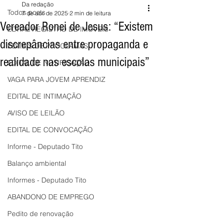
Da redação
Todos posts
7 de abr. de 2025
2 min de leitura
Vereador Ronei de Jesus: “Existem
EDITAL REGISTRO DE IMÓVEIS
discrepâncias entre propaganda e
EDITAIS DE PROCLAMAS
realidade nas escolas municipais”
EDITAL DE NOTIFICAÇÃO
VAGA PARA JOVEM APRENDIZ
EDITAL DE INTIMAÇÃO
AVISO DE LEILÃO
EDITAL DE CONVOCAÇÃO
Informe - Deputado Tito
Balanço ambiental
Informes - Deputado Tito
ABANDONO DE EMPREGO
Pedito de renovação