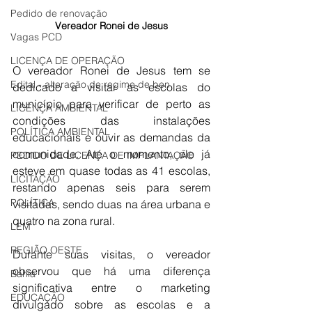
Pedido de renovação
Vereador Ronei de Jesus
Vagas PCD
LICENÇA DE OPERAÇÃO
O vereador Ronei de Jesus tem se 
Edital - alteração de regime de ben
dedicado a visitar as escolas do 
município para verificar de perto as 
LICENÇA AMBIENTAL
condições das instalações 
POLÍTICA AMBIENTAL
educacionais e ouvir as demandas da 
comunidade. Até o momento, ele já 
PEDIDO DE LICENÇA DE IMPLANTAÇÃO
esteve em quase todas as 41 escolas, 
LICITAÇÃO
restando apenas seis para serem 
POLÍTICA
visitadas, sendo duas na área urbana e 
quatro na zona rural.
LEM
REGIÃO OESTE
Durante suas visitas, o vereador 
observou que há uma diferença 
Bahia
significativa entre o marketing 
EDUCAÇÃO
divulgado sobre as escolas e a 