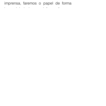
imprensa, faremos o papel de forma 
imparcial de levar a informação com 
credibilidade e seriedade.
Da redação / Jornal Classe A
LEM
EDUCAÇÃO
Ver tudo
Posts recentes