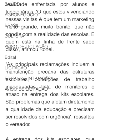
realidade enfrentada por alunos e 
SAÚDE
funcionários. "O que estou vivenciando 
AGRONEGÓCIO
nessas visitas é que tem um marketing 
BRASIL
muito grande, muito bonito, que não 
condiz com a realidade das escolas. E 
CULTURA
quem está na linha de frente sabe 
AVISO DE LICITAÇÃO
disso", afirmou Ronei.
Edital
"As principais reclamações incluem a 
LICITAÇÃO
manutenção precária das estruturas 
EDITAL DE INTIMAÇÃO
escolares, condições de trabalho 
inadequadas, falta de monitores e 
AVISO DE LICITAÇÃO
atraso na entrega dos kits escolares. 
São problemas que afetam diretamente 
a qualidade da educação e precisam 
ser resolvidos com urgência", ressaltou 
o vereador.
A entrega dos kits escolares, que 