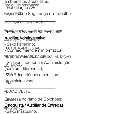
ambiente ou áreas afins;
Pedido de renovação
- Habilitação A/B;
- Técnico de Segurança do Trabalho
Vagas PCD
_________________________
LICENÇA DE OPERAÇÃO
Edital - alteração de regime de ben
Empresa no ramo de Imobiliária:
Auxiliar Administrativo 
LICENÇA AMBIENTAL
- Sexo Feminino; 
POLÍTICA AMBIENTAL
- Conhecimento em informática; 
- Ensino médio completo;
PEDIDO DE LICENÇA DE IMPLANTAÇÃO
- Se tiver superior em Administração 
LICITAÇÃO
(será um diferencial);
POLÍTICA
- Com experiência em rotinas 
administrativas;
LEM
_________________________
REGIÃO OESTE
Empresa no ramo de Colchões:
Bahia
Estoquista / Auxiliar de Entregas 
EDUCAÇÃO
- Sexo masculino; 