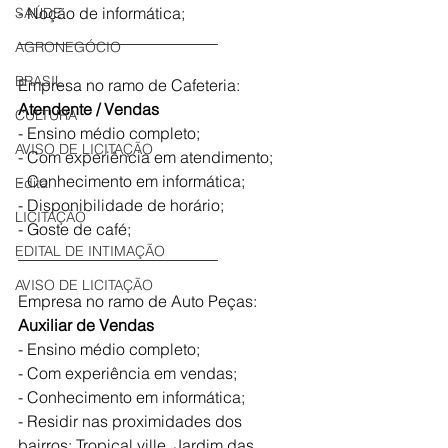
- Noção de informática; 
SAÚDE
_________________________
AGRONEGÓCIO
BRASIL
Empresa no ramo de Cafeteria:
Atendente / Vendas 
CULTURA
- Ensino médio completo;
AVISO DE LICITAÇÃO
- Com experiência em atendimento;
- Conhecimento em informática;
Edital
- Disponibilidade de horário;
LICITAÇÃO
- Goste de café;
EDITAL DE INTIMAÇÃO
_________________________
AVISO DE LICITAÇÃO
Empresa no ramo de Auto Peças:
Auxiliar de Vendas
- Ensino médio completo;
- Com experiência em vendas;
- Conhecimento em informática;
- Residir nas proximidades dos 
bairros: Tropical ville, Jardim das 