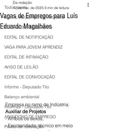
Da redação
Todos posts
12 de mai. de 2025
3 min de leitura
Vagas de Empregos para Luís
EDITAL REGISTRO DE IMÓVEIS
Eduardo Magalhães
EDITAIS DE PROCLAMAS
EDITAL DE NOTIFICAÇÃO
VAGA PARA JOVEM APRENDIZ
EDITAL DE INTIMAÇÃO
AVISO DE LEILÃO
EDITAL DE CONVOCAÇÃO
Informe - Deputado Tito
Balanço ambiental
Empresa no ramo de Indústria:
Informes - Deputado Tito
Auxiliar de Projetos
ABANDONO DE EMPREGO
- Ambos os sexos;
- Escolaridade: técnico em meio 
Pedito de renovação