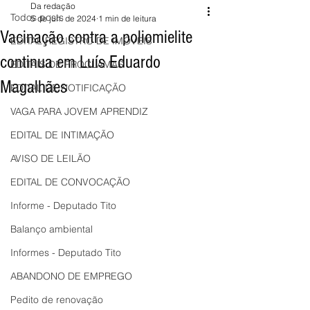
Da redação
Todos posts
5 de jun. de 2024
1 min de leitura
Vacinação contra a poliomielite
EDITAL REGISTRO DE IMÓVEIS
continua em Luís Eduardo
EDITAIS DE PROCLAMAS
Magalhães
EDITAL DE NOTIFICAÇÃO
VAGA PARA JOVEM APRENDIZ
EDITAL DE INTIMAÇÃO
AVISO DE LEILÃO
EDITAL DE CONVOCAÇÃO
Informe - Deputado Tito
Balanço ambiental
Informes - Deputado Tito
ABANDONO DE EMPREGO
Pedito de renovação