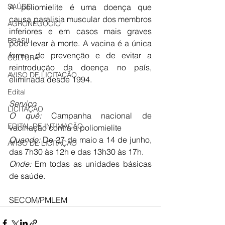
SAÚDE
A poliomielite é uma doença que 
causa paralisia muscular dos membros 
AGRONEGÓCIO
inferiores e em casos mais graves 
BRASIL
pode levar à morte. A vacina é a única 
forma de prevenção e de evitar a 
CULTURA
reintrodução da doença no país, 
AVISO DE LICITAÇÃO
eliminada desde 1994. 
Edital
Serviço
LICITAÇÃO
O quê:
 Campanha nacional de 
EDITAL DE INTIMAÇÃO
vacinação contra a poliomielite
Quando:
 De 27 de maio a 14 de junho, 
AVISO DE LICITAÇÃO
das 7h30 às 12h e das 13h30 às 17h. 
Onde:
 Em todas as unidades básicas 
de saúde.
SECOM/PMLEM