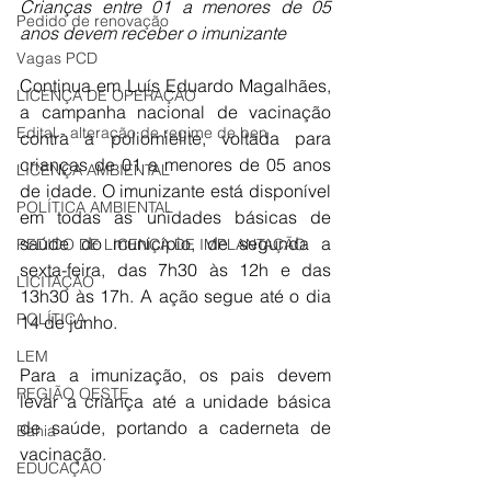
Crianças entre 01 a menores de 05 
Pedido de renovação
anos devem receber o imunizante
Vagas PCD
Continua em Luís Eduardo Magalhães, 
LICENÇA DE OPERAÇÃO
a campanha nacional de vacinação 
Edital - alteração de regime de ben
contra a poliomielite, voltada para 
crianças de 01 a menores de 05 anos 
LICENÇA AMBIENTAL
de idade. O imunizante está disponível 
POLÍTICA AMBIENTAL
em todas as unidades básicas de 
saúde do município, de segunda a 
PEDIDO DE LICENÇA DE IMPLANTAÇÃO
sexta-feira, das 7h30 às 12h e das 
LICITAÇÃO
13h30 às 17h. A ação segue até o dia 
POLÍTICA
14 de junho. 
LEM
Para a imunização, os pais devem 
REGIÃO OESTE
levar a criança até a unidade básica 
de saúde, portando a caderneta de 
Bahia
vacinação. 
EDUCAÇÃO