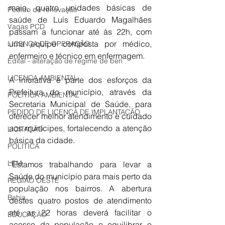
maio, quatro unidades básicas de 
Pedido de renovação
saúde de Luís Eduardo Magalhães 
Vagas PCD
passam a funcionar até às 22h, com 
uma equipe composta por médico, 
LICENÇA DE OPERAÇÃO
enfermeiro e técnico em enfermagem. 
Edital - alteração de regime de ben
LICENÇA AMBIENTAL
A iniciativa é parte dos esforços da 
Prefeitura do município, através da 
POLÍTICA AMBIENTAL
Secretaria Municipal de Saúde, para 
PEDIDO DE LICENÇA DE IMPLANTAÇÃO
oferecer melhor atendimento e cuidado 
aos munícipes, fortalecendo a atenção 
LICITAÇÃO
básica da cidade.
POLÍTICA
LEM
“Estamos trabalhando para levar a 
Saúde do município para mais perto da 
REGIÃO OESTE
população nos bairros. A abertura 
Bahia
destes quatro postos de atendimento 
até as 22 horas deverá facilitar o 
EDUCAÇÃO
acesso da população e equilibrar o 