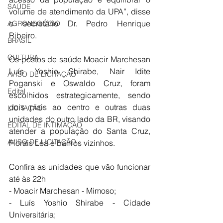
SAÚDE
volume de atendimento da UPA”, disse 
o secretário Dr. Pedro Henrique 
AGRONEGÓCIO
Ribeiro.
BRASIL
CULTURA
Os postos de saúde Moacir Marchesan  
Luís Yoshio Shirabe, Nair Idite 
AVISO DE LICITAÇÃO
Poganski e Oswaldo Cruz, foram 
Edital
escolhidos estrategicamente, sendo 
dois mais ao centro e outras duas 
LICITAÇÃO
unidades do outro lado da BR, visando 
EDITAL DE INTIMAÇÃO
atender a população do Santa Cruz, 
AVISO DE LICITAÇÃO
Florais Léa e bairros vizinhos. 
Confira as unidades que vão funcionar 
até às 22h
- Moacir Marchesan - Mimoso;
- Luís Yoshio Shirabe - Cidade 
Universitária; 