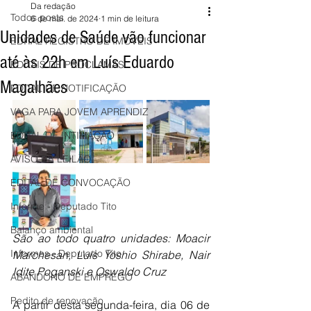
Da redação
Todos posts
6 de mai. de 2024
1 min de leitura
Unidades de Saúde vão funcionar
EDITAL REGISTRO DE IMÓVEIS
até às 22h em Luís Eduardo
EDITAIS DE PROCLAMAS
Magalhães
EDITAL DE NOTIFICAÇÃO
VAGA PARA JOVEM APRENDIZ
EDITAL DE INTIMAÇÃO
AVISO DE LEILÃO
EDITAL DE CONVOCAÇÃO
Informe - Deputado Tito
Balanço ambiental
São ao todo quatro unidades: Moacir 
Informes - Deputado Tito
Marchesan, Luís Yoshio Shirabe, Nair 
Idite Poganski e Oswaldo Cruz
ABANDONO DE EMPREGO
Pedito de renovação
A partir desta segunda-feira, dia 06 de 