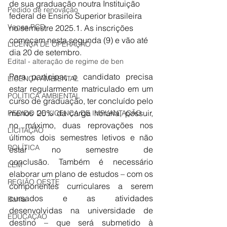
de sua graduação noutra Instituição 
Pedido de renovação
federal de Ensino Superior brasileira 
Vagas PCD
no semestre 2025.1. As inscrições 
começam nesta segunda (9) e vão até 
LICENÇA DE OPERAÇÃO
dia 20 de setembro.
Edital - alteração de regime de ben
Para participar, o candidato precisa 
LICENÇA AMBIENTAL
estar regularmente matriculado em um 
POLÍTICA AMBIENTAL
curso de graduação, ter concluído pelo 
menos 20% da carga horária, possuir, 
PEDIDO DE LICENÇA DE IMPLANTAÇÃO
no máximo, duas reprovações nos 
LICITAÇÃO
últimos dois semestres letivos e não 
POLÍTICA
estar no semestre de 
conclusão. Também é necessário 
LEM
elaborar um plano de estudos – com os 
REGIÃO OESTE
componentes curriculares a serem 
cursados e as atividades 
Bahia
desenvolvidas na universidade de 
EDUCAÇÃO
destino – que será submetido à 