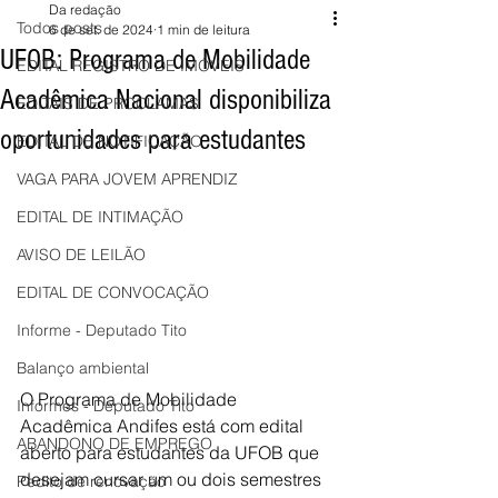
Da redação
Todos posts
6 de set. de 2024
1 min de leitura
UFOB: Programa de Mobilidade
EDITAL REGISTRO DE IMÓVEIS
Acadêmica Nacional disponibiliza
EDITAIS DE PROCLAMAS
oportunidades para estudantes
EDITAL DE NOTIFICAÇÃO
VAGA PARA JOVEM APRENDIZ
EDITAL DE INTIMAÇÃO
AVISO DE LEILÃO
EDITAL DE CONVOCAÇÃO
Informe - Deputado Tito
Balanço ambiental
O Programa de Mobilidade 
Informes - Deputado Tito
Acadêmica Andifes está com edital 
ABANDONO DE EMPREGO
aberto para estudantes da UFOB que 
desejam cursar um ou dois semestres 
Pedito de renovação