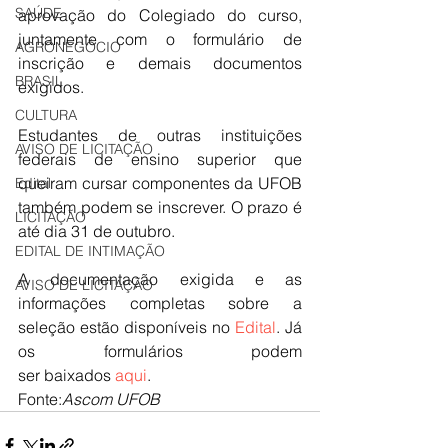
SAÚDE
aprovação do Colegiado do curso, 
juntamente com o formulário de 
AGRONEGÓCIO
inscrição e demais documentos 
BRASIL
exigidos.
CULTURA
Estudantes de outras instituições 
AVISO DE LICITAÇÃO
federais de ensino superior que 
queiram cursar componentes da UFOB 
Edital
também podem se inscrever. O prazo é 
LICITAÇÃO
até dia 31 de outubro.
EDITAL DE INTIMAÇÃO
A documentação exigida e as 
AVISO DE LICITAÇÃO
informações completas sobre a 
seleção estão disponíveis no
 Edital
. Já 
os formulários podem 
ser baixados 
aqui
.
Fonte:
Ascom UFOB