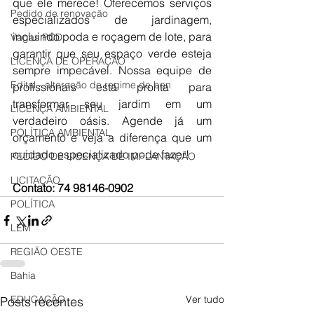
que ele merece! Oferecemos serviços 
Pedido de renovação
especializados de jardinagem, 
incluindo poda e roçagem de lote, para 
Vagas PCD
garantir que seu espaço verde esteja 
LICENÇA DE OPERAÇÃO
sempre impecável. Nossa equipe de 
Edital - alteração de regime de ben
profissionais está pronta para 
transformar seu jardim em um 
LICENÇA AMBIENTAL
verdadeiro oásis. Agende já um 
POLÍTICA AMBIENTAL
orçamento e veja a diferença que um 
cuidado especializado pode fazer!
PEDIDO DE LICENÇA DE IMPLANTAÇÃO
LICITAÇÃO
Contato: 74 98146-0902
POLÍTICA
LEM
REGIÃO OESTE
Bahia
EDUCAÇÃO
Ver tudo
Posts recentes