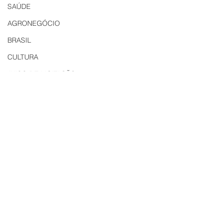
SAÚDE
AGRONEGÓCIO
BRASIL
CULTURA
AVISO DE LICITAÇÃO
Edital
LICITAÇÃO
EDITAL DE INTIMAÇÃO
AVISO DE LICITAÇÃO
Comentários
Contabilidade Dourado