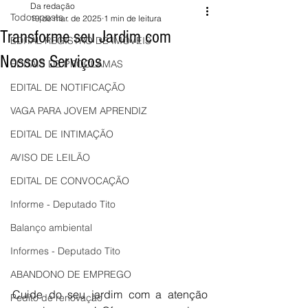
Da redação
Todos posts
19 de mar. de 2025
1 min de leitura
Transforme seu Jardim com
EDITAL REGISTRO DE IMÓVEIS
Nossos Serviços
EDITAIS DE PROCLAMAS
EDITAL DE NOTIFICAÇÃO
VAGA PARA JOVEM APRENDIZ
EDITAL DE INTIMAÇÃO
AVISO DE LEILÃO
EDITAL DE CONVOCAÇÃO
Informe - Deputado Tito
Balanço ambiental
Informes - Deputado Tito
ABANDONO DE EMPREGO
Cuide do seu jardim com a atenção 
Pedito de renovação