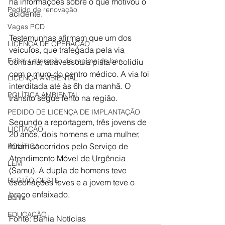
há informações sobre o que motivou o 
Pedido de renovação
acidente.
Vagas PCD
Testemunhas afirmam que um dos 
LICENÇA DE OPERAÇÃO
veículos, que trafegada pela via 
Edital - alteração de regime de ben
contrária, atravessou a pista e colidiu 
com o muro do centro médico. A via foi 
LICENÇA AMBIENTAL
interditada até às 6h da manhã. O 
POLÍTICA AMBIENTAL
trânsito segue lento na região.
PEDIDO DE LICENÇA DE IMPLANTAÇÃO
Segundo a reportagem, três jovens de 
LICITAÇÃO
20 anos, dois homens e uma mulher, 
foram socorridos pelo Serviço de 
POLÍTICA
Atendimento Móvel de Urgência 
LEM
(Samu). A dupla de homens teve 
REGIÃO OESTE
escoriações leves e a jovem teve o 
braço enfaixado. 
Bahia
EDUCAÇÃO
Fonte: Bahia Notícias