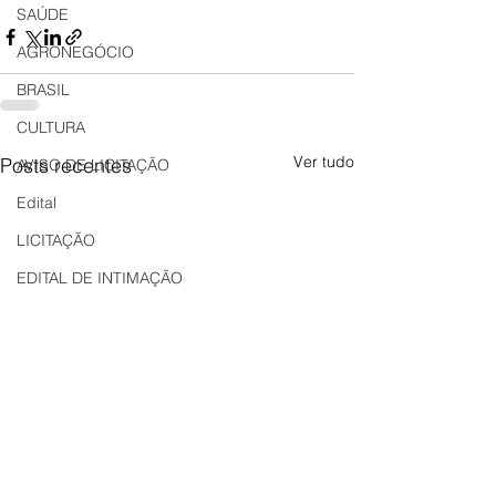
SAÚDE
AGRONEGÓCIO
BRASIL
CULTURA
Ver tudo
Posts recentes
AVISO DE LICITAÇÃO
Edital
LICITAÇÃO
EDITAL DE INTIMAÇÃO
AVISO DE LICITAÇÃO