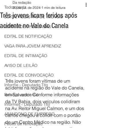
Da redação
Todos posts
20 de jul. de 2024
1 min de leitura
Três jovens ficam feridos após
EDITAL REGISTRO DE IMÓVEIS
acidente no Vale do Canela
EDITAIS DE PROCLAMAS
EDITAL DE NOTIFICAÇÃO
VAGA PARA JOVEM APRENDIZ
EDITAL DE INTIMAÇÃO
AVISO DE LEILÃO
EDITAL DE CONVOCAÇÃO
Três jovens foram vítimas de um 
Informe - Deputado Tito
acidente na região do Vale do Canela, 
em Salvador. Conforme informações 
Balanço ambiental
da TV Bahia, dois veículos colidiram 
Informes - Deputado Tito
na Av. Reitor Miguel Calmon, e um dos 
ABANDONO DE EMPREGO
carros chegou a colidir com o portão 
de um Centro Médico na região. Não 
Pedito de renovação