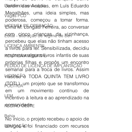
Jardim das Acácias, em Luís Eduardo 
Pedido de renovação
Magalhães, uma ideia simples, mas 
Vagas PCD
poderosa, começou a tomar forma. 
LICENÇA DE OPERAÇÃO
Elina M. Longatti Ferreira, ao conversar 
com cinco crianças da vizinhança, 
Edital - alteração de regime de ben
percebeu que elas não tinham acesso 
LICENÇA AMBIENTAL
a livros para ler. Sensibilizada, decidiu 
emprestar alguns livros infantis de suas 
POLÍTICA AMBIENTAL
próprias filhas e propôs um encontro 
PEDIDO DE LICENÇA DE IMPLANTAÇÃO
semanal para a troca de livros. Assim 
LICITAÇÃO
nasceu o TODA QUINTA TEM LIVRO 
(TQTL), um projeto que se transformou 
POLÍTICA
em um movimento contínuo de 
LEM
incentivo à leitura e ao aprendizado na 
comunidade.
REGIÃO OESTE
Bahia
No início, o projeto recebeu o apoio de 
amigos e foi financiado com recursos 
EDUCAÇÃO