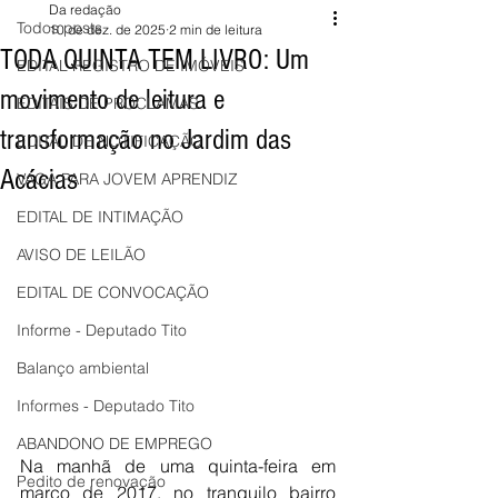
Da redação
Todos posts
10 de dez. de 2025
2 min de leitura
TODA QUINTA TEM LIVRO: Um
EDITAL REGISTRO DE IMÓVEIS
movimento de leitura e
EDITAIS DE PROCLAMAS
transformação no Jardim das
EDITAL DE NOTIFICAÇÃO
Acácias
VAGA PARA JOVEM APRENDIZ
EDITAL DE INTIMAÇÃO
AVISO DE LEILÃO
EDITAL DE CONVOCAÇÃO
Informe - Deputado Tito
Balanço ambiental
Informes - Deputado Tito
ABANDONO DE EMPREGO
Na manhã de uma quinta-feira em 
Pedito de renovação
março de 2017, no tranquilo bairro 