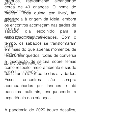
próprios, rapidamente alcançando 
SAÚDE
cerca de 40 crianças. O nome do 
AGRONEGÓCIO
projeto, "Toda quinta tem livro", faz 
referência à origem da ideia, embora 
BRASIL
os encontros aconteçam nas tardes de 
CULTURA
sábado, dia escolhido para a 
realização das atividades. Com o 
AVISO DE LICITAÇÃO
tempo, os sábados se transformaram 
Edital
em mais do que apenas momentos de 
LICITAÇÃO
leitura. Brinquedos, rodas de conversa 
e mediação de leitura sobre temas 
EDITAL DE INTIMAÇÃO
como respeito, meio ambiente e saúde 
AVISO DE LICITAÇÃO
passaram a fazer parte das atividades. 
Esses encontros são sempre 
acompanhados por lanches e até 
passeios culturais, enriquecendo a 
experiência das crianças.
A pandemia de 2020 trouxe desafios, 