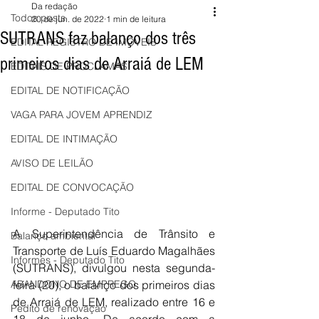
Da redação
Todos posts
20 de jun. de 2022
1 min de leitura
SUTRANS faz balanço dos três
EDITAL REGISTRO DE IMÓVEIS
primeiros dias de Arraiá de LEM
EDITAIS DE PROCLAMAS
EDITAL DE NOTIFICAÇÃO
VAGA PARA JOVEM APRENDIZ
EDITAL DE INTIMAÇÃO
AVISO DE LEILÃO
EDITAL DE CONVOCAÇÃO
Informe - Deputado Tito
A Superintendência de Trânsito e 
Balanço ambiental
Transporte de Luís Eduardo Magalhães 
Informes - Deputado Tito
(SUTRANS), divulgou nesta segunda-
feira (20), o balanço dos primeiros dias 
ABANDONO DE EMPREGO
de Arraiá de LEM, realizado entre 16 e 
Pedito de renovação
18 de junho. De acordo com a 