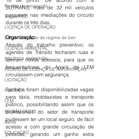
Pedido de renovação
SUTRANS, mais de 32 mil veículos 
passaram nas imediações do circuito 
Vagas PCD
durante os três dias. 
LICENÇA DE OPERAÇÃO
Organização
Edital - alteração de regime de ben
Através do trabalho preventivo, os 
LICENÇA AMBIENTAL
agentes de Trânsito fecharam ruas e 
POLÍTICA AMBIENTAL
abriram novos acessos, para que os 
frequentadores do Arraiá de LEM 
PEDIDO DE LICENÇA DE IMPLANTAÇÃO
circulassem com segurança. 
LICITAÇÃO
Também foram disponibilizadas vagas 
POLÍTICA
para táxis, mototaxistas e transporte 
LEM
público, possibilitando assim que os 
profissionais do setor de transporte 
REGIÃO OESTE
pudessem ter um local seguro, de fácil 
Bahia
acesso e com grande circulação de 
EDUCAÇÃO
pessoas, gerando um ganho extra 