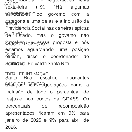
SAÚDE
sexta-feira (19). “Há algumas 
pendências do governo com a 
AGRONEGÓCIO
categoria e uma delas é a inclusão da 
BRASIL
Previdência Social nas carreiras típicas 
CULTURA
de Estado, mas o governo não 
formalizou a nossa proposta e nós 
AVISO DE LICITAÇÃO
estamos aguardando uma posição 
Edital
oficial”, disse o coordenador do 
Sindicato, Edivaldo Santa Rita.
LICITAÇÃO
EDITAL DE INTIMAÇÃO
Santa Rita ressaltou importantes 
AVISO DE LICITAÇÃO
avanços nas negociações como a 
inclusão de todo o percentual de 
reajuste nos pontos da GDASS. Os 
percentuais de recomposição 
apresentados ficaram em 9% para 
janeiro de 2025 e 9% para abril de 
2026. 