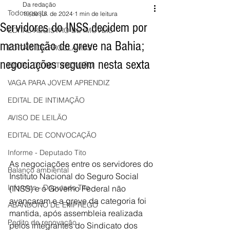
Da redação
Todos posts
19 de jul. de 2024
1 min de leitura
Servidores do INSS decidem por
EDITAL REGISTRO DE IMÓVEIS
manutenção de greve na Bahia;
EDITAIS DE PROCLAMAS
negociações seguem nesta sexta
EDITAL DE NOTIFICAÇÃO
VAGA PARA JOVEM APRENDIZ
EDITAL DE INTIMAÇÃO
AVISO DE LEILÃO
EDITAL DE CONVOCAÇÃO
Informe - Deputado Tito
As negociações entre os servidores do 
Balanço ambiental
Instituto Nacional do Seguro Social 
Informes - Deputado Tito
(INSS) e o Governo Federal não 
avançaram e a greve da categoria foi 
ABANDONO DE EMPREGO
mantida, após assembleia realizada 
Pedito de renovação
pelos integrantes do Sindicato dos 