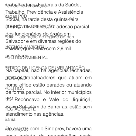
Trabalhadores Federais da Saúde, 
Pedido de renovação
Trabalho, Previdência e Assistência 
Vagas PCD
Social, na tarde desta quinta-feira 
(18).  O movimento tem adesão parcial 
LICENÇA DE OPERAÇÃO
dos funcionários do órgão em 
Edital - alteração de regime de ben
Salvador e em diversas regiões do 
LICENÇA AMBIENTAL
Estado, que conta com 2,8 mil 
servidores.
POLÍTICA AMBIENTAL
PEDIDO DE LICENÇA DE IMPLANTAÇÃO
Na capital, não há agências fechadas, 
mas os trabalhadores que atuam em 
LICITAÇÃO
home office estão parados ou atuando 
POLÍTICA
de forma parcial. No interior, municípios 
LEM
do Recôncavo e Vale do Jiquiriçá, 
Baixo Sul, além de Barreiras, estão sem 
REGIÃO OESTE
atendimento nas agências.
Bahia
De acordo com o Sindprev, haverá uma 
EDUCAÇÃO
nova rodada de negociações nesta 