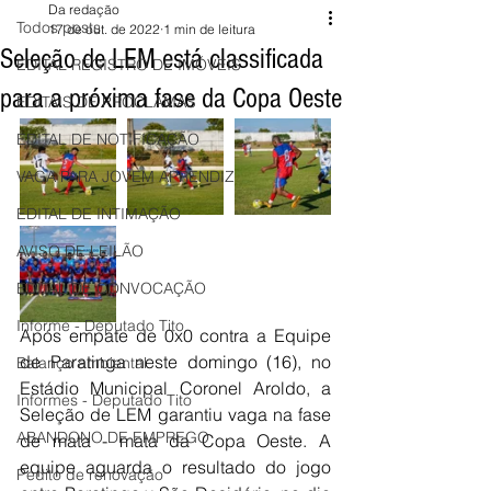
Da redação
Todos posts
17 de out. de 2022
1 min de leitura
Seleção de LEM está classificada
EDITAL REGISTRO DE IMÓVEIS
para a próxima fase da Copa Oeste
EDITAIS DE PROCLAMAS
EDITAL DE NOTIFICAÇÃO
VAGA PARA JOVEM APRENDIZ
EDITAL DE INTIMAÇÃO
AVISO DE LEILÃO
EDITAL DE CONVOCAÇÃO
Informe - Deputado Tito
Após empate de 0x0 contra a Equipe 
de Paratinga neste domingo (16), no 
Balanço ambiental
Estádio Municipal Coronel Aroldo, a 
Informes - Deputado Tito
Seleção de LEM garantiu vaga na fase 
ABANDONO DE EMPREGO
de mata - mata da Copa Oeste. A 
equipe aguarda o resultado do jogo 
Pedito de renovação