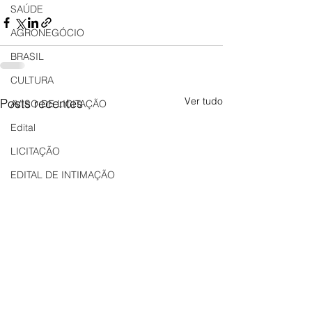
SAÚDE
AGRONEGÓCIO
BRASIL
CULTURA
Ver tudo
Posts recentes
AVISO DE LICITAÇÃO
Edital
LICITAÇÃO
EDITAL DE INTIMAÇÃO
AVISO DE LICITAÇÃO