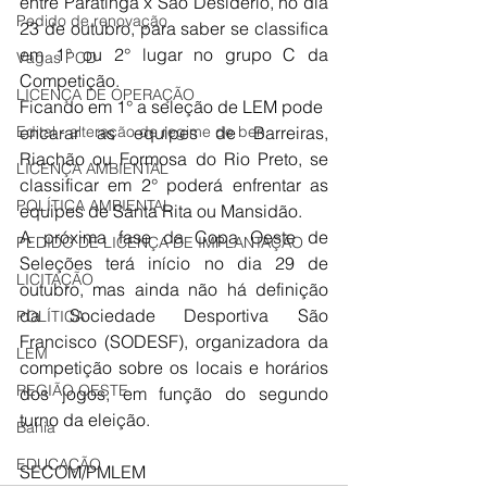
entre Paratinga x São Desidério, no dia 
Pedido de renovação
23 de outubro, para saber se classifica 
em 1° ou 2° lugar no grupo C da 
Vagas PCD
Competição. 
LICENÇA DE OPERAÇÃO
Ficando em 1° a seleção de LEM pode 
Edital - alteração de regime de ben
encarar as equipes de Barreiras, 
Riachão ou Formosa do Rio Preto, se 
LICENÇA AMBIENTAL
classificar em 2° poderá enfrentar as 
POLÍTICA AMBIENTAL
equipes de Santa Rita ou Mansidão. 
A próxima fase da Copa Oeste de 
PEDIDO DE LICENÇA DE IMPLANTAÇÃO
Seleções terá início no dia 29 de 
LICITAÇÃO
outubro, mas ainda não há definição 
da Sociedade Desportiva São 
POLÍTICA
Francisco (SODESF), organizadora da 
LEM
competição sobre os locais e horários 
REGIÃO OESTE
dos jogos, em função do segundo 
turno da eleição. 
Bahia
EDUCAÇÃO
SECOM/PMLEM