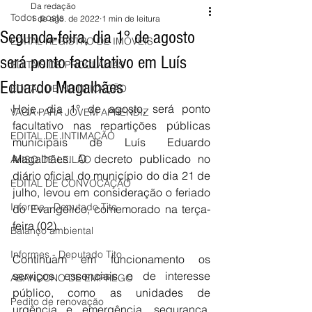
Da redação
Todos posts
1 de ago. de 2022
1 min de leitura
Segunda-feira, dia 1° de agosto
EDITAL REGISTRO DE IMÓVEIS
será ponto facultativo em Luís
EDITAIS DE PROCLAMAS
Eduardo Magalhães
EDITAL DE NOTIFICAÇÃO
Hoje, dia 1° de agosto, será ponto 
VAGA PARA JOVEM APRENDIZ
facultativo nas repartições públicas 
EDITAL DE INTIMAÇÃO
municipais de Luís Eduardo 
Magalhães. O decreto publicado no 
AVISO DE LEILÃO
diário oficial do município do dia 21 de 
EDITAL DE CONVOCAÇÃO
julho, levou em consideração o feriado 
Informe - Deputado Tito
do Evangélico, comemorado na terça-
feira (02). 
Balanço ambiental
Informes - Deputado Tito
Continuam em funcionamento os 
serviços essenciais e de interesse 
ABANDONO DE EMPREGO
público, como as unidades de 
Pedito de renovação
urgência e emergência, segurança, 