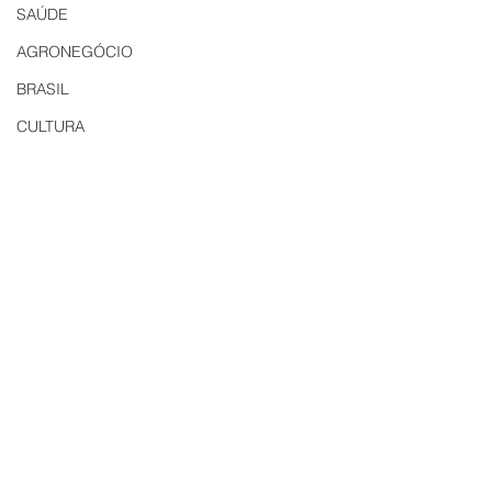
SAÚDE
AGRONEGÓCIO
BRASIL
CULTURA
AVISO DE LICITAÇÃO
Edital
LICITAÇÃO
EDITAL DE INTIMAÇÃO
AVISO DE LICITAÇÃO
Comentários
Carig Imobiliária