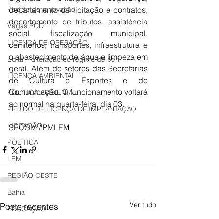
Pedido de renovação
departamento de licitação e contratos, 
departamento de tributos, assistência 
Vagas PCD
social, fiscalização municipal, 
LICENÇA DE OPERAÇÃO
cemitérios, transportes, infraestrutura e 
o abastecimento de água e limpeza em 
Edital - alteração de regime de ben
geral. Além de setores das Secretarias 
LICENÇA AMBIENTAL
de Cultura e Esportes e de 
Comunicação. O funcionamento voltará 
POLÍTICA AMBIENTAL
ao normal na quarta-feira, dia 03.
PEDIDO DE LICENÇA DE IMPLANTAÇÃO
LICITAÇÃO
SECOM / PMLEM
POLÍTICA
LEM
REGIÃO OESTE
Bahia
Ver tudo
Posts recentes
EDUCAÇÃO