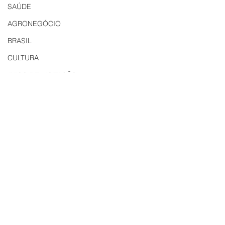
SAÚDE
AGRONEGÓCIO
BRASIL
CULTURA
AVISO DE LICITAÇÃO
Edital
LICITAÇÃO
EDITAL DE INTIMAÇÃO
AVISO DE LICITAÇÃO
Comentários
Contabilidade Dourado