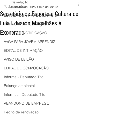
Da redação
Todos posts
5 de set. de 2025
1 min de leitura
Secretário de Esporte e Cultura de
EDITAL REGISTRO DE IMÓVEIS
Luís Eduardo Magalhães é
EDITAIS DE PROCLAMAS
Exonerado
EDITAL DE NOTIFICAÇÃO
VAGA PARA JOVEM APRENDIZ
EDITAL DE INTIMAÇÃO
AVISO DE LEILÃO
EDITAL DE CONVOCAÇÃO
Informe - Deputado Tito
Balanço ambiental
Informes - Deputado Tito
ABANDONO DE EMPREGO
Pedito de renovação