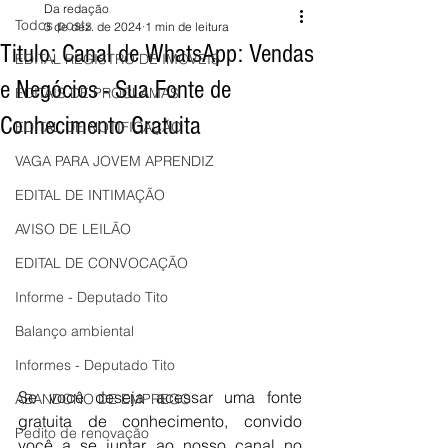
Da redação
Todos posts
3 de dez. de 2024
1 min de leitura
Titulo: Canal de WhatsApp: Vendas
EDITAL REGISTRO DE IMÓVEIS
e Negócios - Sua Fonte de
EDITAIS DE PROCLAMAS
Conhecimento Gratuita
EDITAL DE NOTIFICAÇÃO
VAGA PARA JOVEM APRENDIZ
EDITAL DE INTIMAÇÃO
AVISO DE LEILÃO
EDITAL DE CONVOCAÇÃO
Informe - Deputado Tito
Balanço ambiental
Informes - Deputado Tito
Se você deseja acessar uma fonte 
ABANDONO DE EMPREGO
gratuita de conhecimento, convido 
Pedito de renovação
você a se juntar ao nosso canal no 