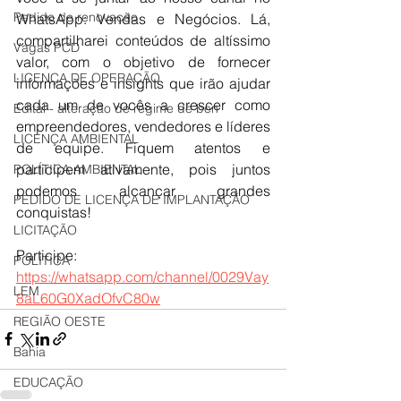
Pedido de renovação
WhatsApp: Vendas e Negócios. Lá, 
compartilharei conteúdos de altíssimo 
Vagas PCD
valor, com o objetivo de fornecer 
LICENÇA DE OPERAÇÃO
informações e insights que irão ajudar 
cada um de vocês a crescer como 
Edital - alteração de regime de ben
empreendedores, vendedores e líderes 
LICENÇA AMBIENTAL
de equipe. Fiquem atentos e 
participem ativamente, pois juntos 
POLÍTICA AMBIENTAL
podemos alcançar grandes 
PEDIDO DE LICENÇA DE IMPLANTAÇÃO
conquistas!
LICITAÇÃO
Participe: 
POLÍTICA
https://whatsapp.com/channel/0029Vay
LEM
8aL60G0XadOfvC80w
REGIÃO OESTE
Bahia
EDUCAÇÃO