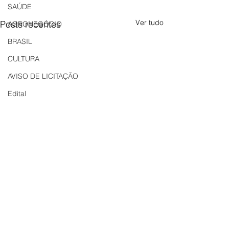
SAÚDE
Ver tudo
Posts recentes
AGRONEGÓCIO
BRASIL
CULTURA
AVISO DE LICITAÇÃO
Edital
LICITAÇÃO
EDITAL DE INTIMAÇÃO
AVISO DE LICITAÇÃO