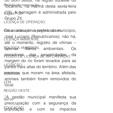
Pedido de renovação
Tocantins, na manhã desta sexta-feira 
(19). A barragem é administrada pelo 
Vagas PCD
Grupo ZX.
LICENÇA DE OPERAÇÃO
De acordo com o prefeito do município, 
Edital - alteração de regime de ben
José Luciano (Republicanos), não há, 
LICENÇA AMBIENTAL
até o momento, registro de vítimas – 
POLÍTICA AMBIENTAL
apenas danos ambientais. Os 
moradores das proximidades da 
PEDIDO DE LICENÇA DE IMPLANTAÇÃO
margem do rio foram levados para as 
LICITAÇÃO
partes mais altas do território. Além das 
pessoas que moram na área afetada, 
POLÍTICA
animais também foram removidos do 
LEM
local.
REGIÃO OESTE
“A gestão municipal manifesta sua 
Bahia
preocupação com a segurança da 
EDUCAÇÃO
população e com os impactos 