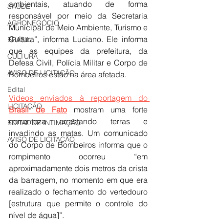
ambientais, atuando de forma 
SAÚDE
responsável por meio da Secretaria 
AGRONEGÓCIO
Municipal de Meio Ambiente, Turismo e 
Cultura”, informa Luciano. Ele informa 
BRASIL
que as equipes da prefeitura, da 
CULTURA
Defesa Civil, Polícia Militar e Corpo de 
AVISO DE LICITAÇÃO
Bombeiros estão na área afetada.
Edital
Vídeos enviados à reportagem do 
LICITAÇÃO
Brasil de Fato
 mostram uma forte 
correnteza arrastando terras e 
EDITAL DE INTIMAÇÃO
invadindo as matas. Um comunicado 
AVISO DE LICITAÇÃO
do Corpo de Bombeiros informa que o 
rompimento ocorreu “em 
aproximadamente dois metros da crista 
da barragem, no momento em que era 
realizado o fechamento do vertedouro 
[estrutura que permite o controle do 
nível de água]”.