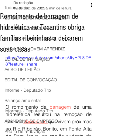
Da redação
Todos posts
19 de dez. de 2025
2 min de leitura
Rompimento de barragem de
EDITAL REGISTRO DE IMÓVEIS
hidrelétrica no Tocantins obriga
EDITAIS DE PROCLAMAS
famílias ribeirinhas a deixarem
EDITAL DE NOTIFICAÇÃO
suas casas
VAGA PARA JOVEM APRENDIZ
https://www.youtube.com/shorts/JtyH2L8iDF
EDITAL DE INTIMAÇÃO
8?feature=share
AVISO DE LEILÃO
EDITAL DE CONVOCAÇÃO
Informe - Deputado Tito
Balanço ambiental
O rompimento da 
barragem 
de uma 
Informes - Deputado Tito
hidrelétrica resultou na remoção de 
famílias 
ribeirinhas 
que vivem próximas 
ABANDONO DE EMPREGO
ao Rio Ribeirão Bonito, em Ponte Alta 
Pedito de renovação
do Bom Jesus, na região sudeste do 