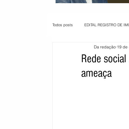
Todos posts
EDITAL REGISTRO DE IM
Da redação
19 de
VAGA PARA JOVEM APRENDIZ
Rede social
ameaça
Informe - Deputado Tito
Balanço
Pedido de renovação
Vagas PC
POLÍTICA AMBIENTAL
PEDIDO