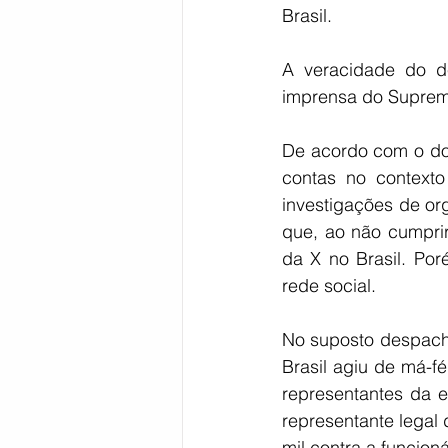
Brasil.
A veracidade do de
imprensa do Supremo
De acordo com o doc
contas no contexto
investigações de or
que, ao não cumprir
da X no Brasil. Por
rede social.
No suposto despacho
Brasil agiu de má-fé
representantes da e
representante legal 
mil contra a funcio