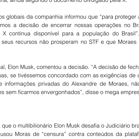
os globais da companhia informou que “para proteger 
mos a decisão de encerrar nossas operações no Bras
 X continua disponível para a população do Brasil”.
 seus recursos não prosperam no STF e que Moraes 
l, Elon Musk, comentou a decisão. “A decisão de fechar
l, mas, se tivéssemos concordado com as exigências de 
 de informações privadas do Alexandre de Moraes, nã
es sem ficarmos envergonhados”, disse o mega empres
que o multibilionário Elon Musk desafia o Judiciário bras
usou Moras de “censura” contra conteúdos da platafo