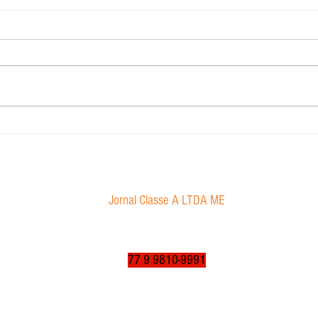
Contabilidade Dourado
Morae
proibi
Jornal Classe A LTDA ME
Av. Tancredo Neves, 1016 - Aroldo da Cruz
CEP: 47850-000 / Luís Eduardo Magalhães-BA
jornalclassea@yahoo.com.br
77 9 9810-9991
© 2003 a 2025 por jornalclassea