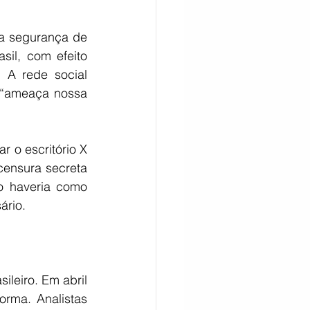
a segurança de 
il, com efeito 
 A rede social 
“ameaça nossa 
 o escritório X 
censura secreta 
o haveria como 
ário.
ileiro. Em abril 
rma. Analistas 