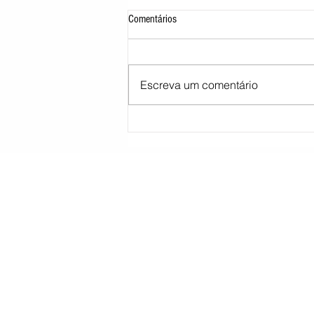
Comentários
Escreva um comentário
STJ decide tirar cargo de ministro
Marco Buzzi por acusações de assédio
sexual