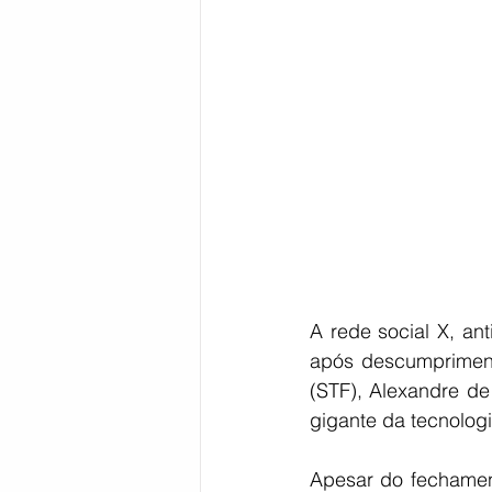
Bahia
EDUCAÇÃO
SAÚD
A rede social X, ant
após descumpriment
(STF), Alexandre de
gigante da tecnologi
Apesar do fechament