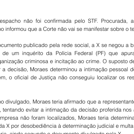
spacho não foi confirmada pelo STF. Procurada, a 
 informou que a Corte não vai se manifestar sobre o t
umento publicado pela rede social, a X se negou a blo
 de um inquérito da Polícia Federal (PF) que apura
ganização criminosa e incitação ao crime. O suposto d
 a decisão, Moraes determinou a intimação pessoal do
ém, o oficial de Justiça não conseguiu localizar os re
 divulgado, Moraes teria afirmado que a representant
, tentando evitar a intimação da decisão proferida nos
mpresa não foram localizados, Moraes teria determina
da X por desobediência à determinação judicial e multa 
nária, ainda segundo o documento divulgado pela X.