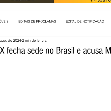
ÓVEIS
EDITAIS DE PROCLAMAS
EDITAL DE NOTIFICAÇÃO
 ago. de 2024
2 min de leitura
EDITAL DE INTIMAÇÃO
AVISO DE LEILÃO
EDITAL DE CONV
 X fecha sede no Brasil e acusa 
 ambiental
Informes - Deputado Tito
ABANDONO DE EMPREGO
D
LICENÇA DE OPERAÇÃO
Edital - alteração de regime de ben
 DE LICENÇA DE IMPLANTAÇÃO
LICITAÇÃO
POLÍTICA
L