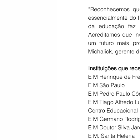
“Reconhecemos que 
essencialmente do f
da educação faz p
Acreditamos que inv
um futuro mais pro
Michalick, gerente d
Instituições que re
E M Henrique de Fre
E M São Paulo
E M Pedro Paulo Côr
E M Tiago Alfredo L
Centro Educacional 
E M Germano Rodrig
E M Doutor Silva Ja
E M. Santa Helena