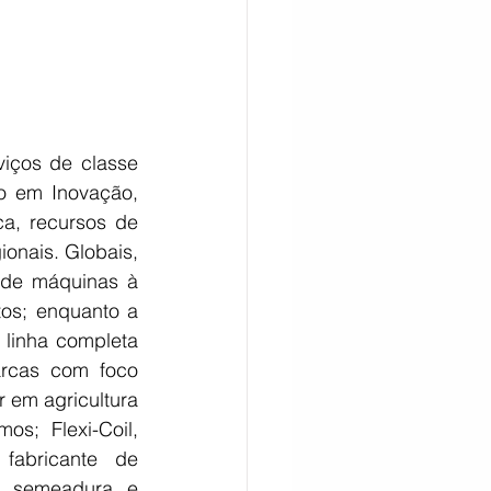
ços de classe 
o em Inovação, 
a, recursos de 
nais. Globais, 
 de máquinas à 
os; enquanto a 
linha completa 
rcas com foco 
 em agricultura 
s; Flexi-Coil, 
fabricante de 
, semeadura e 