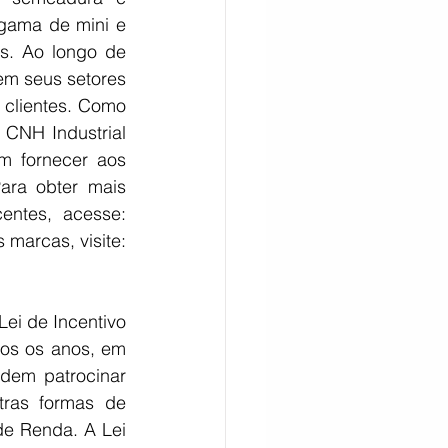
ama de mini e 
s. Ao longo de 
em seus setores 
 clientes. Como 
CNH Industrial 
m fornecer aos 
ara obter mais 
informações e os relatórios financeiros e de sustentabilidade mais recentes, acesse: 
. Para conferir as novidades sobre a CNH Industrial e suas marcas, visite: 
ei de Incentivo 
dos os anos, em 
dem patrocinar 
tras formas de 
de Renda. A Lei 