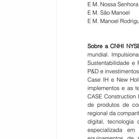
E M. Nossa Senhora 
E M. São Manoel
E M. Manoel Rodrig
Sobre a CNHI NYSE
mundial. Impulsion
Sustentabilidade e 
P&D e investimentos
Case IH e New Holl
implementos e as te
CASE Construction 
de produtos de co
regional da companhi
digital, tecnologia
especializada em 
equipamentos de pu