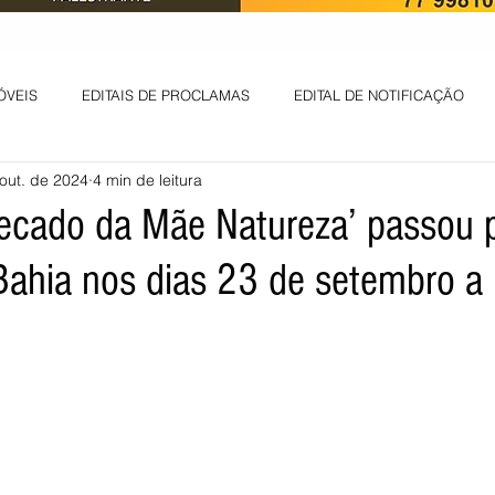
ÓVEIS
EDITAIS DE PROCLAMAS
EDITAL DE NOTIFICAÇÃO
out. de 2024
4 min de leitura
EDITAL DE INTIMAÇÃO
AVISO DE LEILÃO
EDITAL DE CONV
Recado da Mãe Natureza’ passou 
Bahia nos dias 23 de setembro a
 ambiental
Informes - Deputado Tito
ABANDONO DE EMPREGO
D
LICENÇA DE OPERAÇÃO
Edital - alteração de regime de ben
 DE LICENÇA DE IMPLANTAÇÃO
LICITAÇÃO
POLÍTICA
L