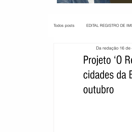
Todos posts
EDITAL REGISTRO DE IM
Da redação
16 de 
VAGA PARA JOVEM APRENDIZ
Projeto ‘O 
cidades da 
Informe - Deputado Tito
Balanço
outubro
Pedido de renovação
Vagas PC
POLÍTICA AMBIENTAL
PEDIDO