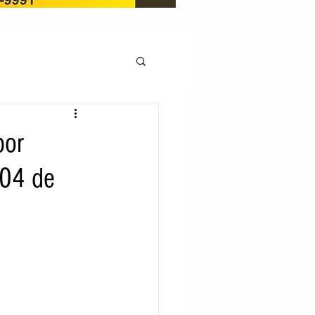
OCAÇÃO
por
 04 de
Pedito de renovação
LICENÇA AMBIENTAL
EM
REGIÃO OESTE