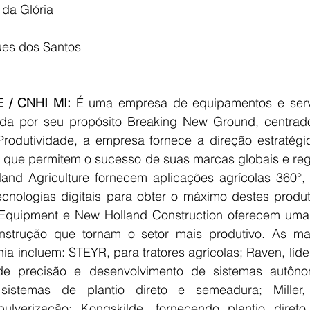
da Glória
ues dos Santos
 / CNHI MI: 
É uma empresa de equipamentos e servi
ada por seu propósito Breaking New Ground, centrad
Produtividade, a empresa fornece a direção estratégic
 que permitem o sucesso de suas marcas globais e regio
and Agriculture fornecem aplicações agrícolas 360°,
cnologias digitais para obter o máximo destes produt
Equipment e New Holland Construction oferecem uma 
nstrução que tornam o setor mais produtivo. As ma
a incluem: STEYR, para tratores agrícolas; Raven, líder
 de precisão e desenvolvimento de sistemas autônomo
sistemas de plantio direto e semeadura; Miller, 
lverização; Kongskilde, fornecendo plantio direto