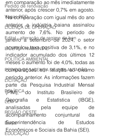
em comparação ao mês imediatamente 
Pedido de renovação
anterior, após crescer 0,7% em agosto. 
Vagas PCD
Na comparação com igual mês do ano 
anterior, a indústria baiana assinalou 
LICENÇA DE OPERAÇÃO
aumento de 7,6%. No período de 
Edital - alteração de regime de ben
janeiro a setembro de 2024, o setor 
acumulou taxa positiva de 3,1%, e no 
LICENÇA AMBIENTAL
indicador acumulado dos últimos 12 
POLÍTICA AMBIENTAL
meses o aumento foi de 4,0%, todas as 
comparações em relação ao mesmo 
PEDIDO DE LICENÇA DE IMPLANTAÇÃO
período anterior. As informações fazem 
LICITAÇÃO
parte da Pesquisa Industrial Mensal 
POLÍTICA
(PIM), do Instituto Brasileiro de 
Geografia e Estatística (IBGE), 
LEM
analisadas pela equipe de 
REGIÃO OESTE
acompanhamento conjuntural da 
Superintendência de Estudos 
Bahia
Econômicos e Sociais da Bahia (SEI).
EDUCAÇÃO