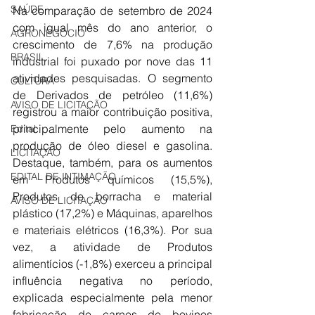
SAÚDE
Na comparação de setembro de 2024 
com igual mês do ano anterior, o 
AGRONEGÓCIO
crescimento de 7,6% na produção 
BRASIL
industrial foi puxado por nove das 11 
atividades pesquisadas. O segmento 
CULTURA
de Derivados de petróleo (11,6%) 
AVISO DE LICITAÇÃO
registrou a maior contribuição positiva, 
principalmente pelo aumento na 
Edital
produção de óleo diesel e gasolina. 
LICITAÇÃO
Destaque, também, para os aumentos 
EDITAL DE INTIMAÇÃO
em Produtos químicos (15,5%), 
Produtos de borracha e material 
AVISO DE LICITAÇÃO
plástico (17,2%) e Máquinas, aparelhos 
e materiais elétricos (16,3%). Por sua 
vez, a atividade de Produtos 
alimentícios (-1,8%) exerceu a principal 
influência negativa no período, 
explicada especialmente pela menor 
fabricação de carnes de bovinos 