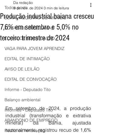
Da redação
Todos posts
9 de nov. de 2024
3 min de leitura
Produção industrial baiana cresceu
EDITAL REGISTRO DE IMÓVEIS
7,6% em setembro e 5,0% no
EDITAIS DE PROCLAMAS
terceiro trimestre de 2024
EDITAL DE NOTIFICAÇÃO
VAGA PARA JOVEM APRENDIZ
EDITAL DE INTIMAÇÃO
AVISO DE LEILÃO
EDITAL DE CONVOCAÇÃO
Informe - Deputado Tito
Balanço ambiental
Em setembro de 2024, a produção 
Informes - Deputado Tito
industrial (transformação e extrativa 
ABANDONO DE EMPREGO
mineral) da Bahia, ajustada 
sazonalmente, registrou recuo de 1,6% 
Pedito de renovação