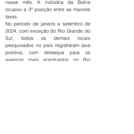
nesse mês. A indústria da Bahia 
ocupou a 3ª posição entre as maiores 
taxas.
No período de janeiro a setembro de 
2024, com exceção do Rio Grande do 
Sul, todos os demais locais 
pesquisados no país registraram taxa 
positiva, com destaque para os 
avanços mais acentuados no Rio 
Grande do Norte (9,3%), Ceará (8,7%) 
e Santa Catarina (6,8%). O estado do 
Rio Grande do Sul, impactado pelas 
enchentes no período, registrou taxa 
negativa de 0,2%. 
Análise trimestral
No terceiro trimestre de 2024, 
comparado com o mesmo período do 