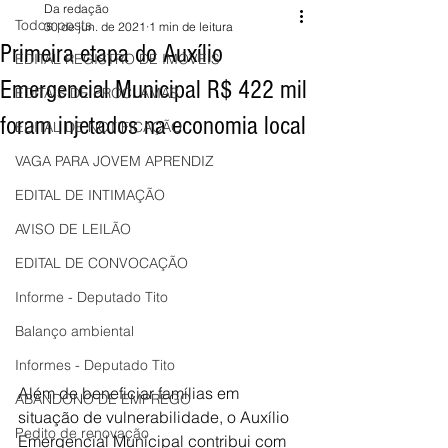
Da redação
Todos posts
30 de jun. de 2021
1 min de leitura
Primeira etapa do Auxílio
EDITAL REGISTRO DE IMÓVEIS
Emergencial Municipal R$ 422 mil
EDITAIS DE PROCLAMAS
foram injetados na economia local
EDITAL DE NOTIFICAÇÃO
VAGA PARA JOVEM APRENDIZ
EDITAL DE INTIMAÇÃO
AVISO DE LEILÃO
EDITAL DE CONVOCAÇÃO
Informe - Deputado Tito
Balanço ambiental
Informes - Deputado Tito
Além de beneficiar famílias em 
ABANDONO DE EMPREGO
situação de vulnerabilidade, o Auxílio 
Pedito de renovação
Emergencial Municipal contribui com 