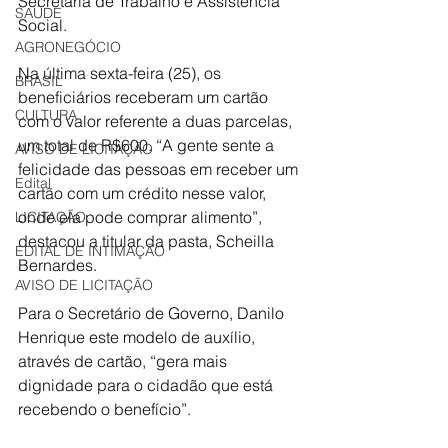
Secretaria de Trabalho e Assistência 
SAÚDE
Social. 
AGRONEGÓCIO
Na última sexta-feira (25), os 
BRASIL
beneficiários receberam um cartão 
CULTURA
com o valor referente a duas parcelas, 
um total de R$600. “A gente sente a 
AVISO DE LICITAÇÃO
felicidade das pessoas em receber um 
Edital
cartão com um crédito nesse valor, 
onde ela pode comprar alimento”, 
LICITAÇÃO
destacou a titular da pasta, Scheilla 
EDITAL DE INTIMAÇÃO
Bernardes. 
AVISO DE LICITAÇÃO
Para o Secretário de Governo, Danilo 
Henrique este modelo de auxílio, 
através de cartão, “gera mais 
dignidade para o cidadão que está 
recebendo o benefício”. 