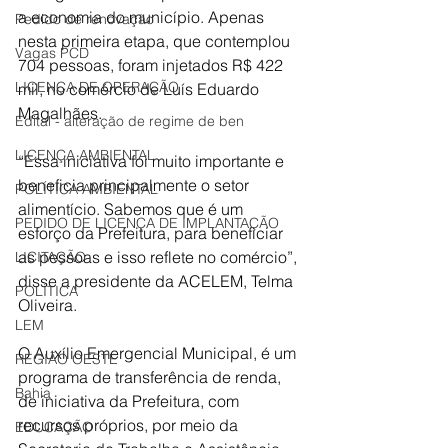
a economia do município. Apenas 
Pedido de renovação
nesta primeira etapa, que contemplou 
Vagas PCD
704 pessoas, foram injetados R$ 422 
LICENÇA DE OPERAÇÃO
mil, no comércio de Luís Eduardo 
Magalhães. 
Edital - alteração de regime de ben
LICENÇA AMBIENTAL
“Essa iniciativa foi muito importante e 
beneficia principalmente o setor 
POLÍTICA AMBIENTAL
alimentício. Sabemos que é um 
PEDIDO DE LICENÇA DE IMPLANTAÇÃO
esforço da Prefeitura, para beneficiar 
as pessoas e isso reflete no comércio”, 
LICITAÇÃO
disse a presidente da ACELEM, Telma 
POLÍTICA
Oliveira. 
LEM
O Auxílio Emergencial Municipal, é um 
REGIÃO OESTE
programa de transferência de renda, 
Bahia
de iniciativa da Prefeitura, com 
recursos próprios, por meio da 
EDUCAÇÃO