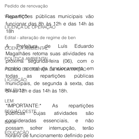
Pedido de renovação
Repartições públicas municipais vão 
Vagas PCD
funcionar das 8h às 12h e das 14h às 
LICENÇA DE OPERAÇÃO
18h
Edital - alteração de regime de ben
A Prefeitura de Luís Eduardo 
LICENÇA AMBIENTAL
Magalhães retoma suas atividades na 
POLÍTICA AMBIENTAL
próxima segunda-feira (06), com o 
horário normal de funcionamento, em 
PEDIDO DE LICENÇA DE IMPLANTAÇÃO
todas as repartições públicas 
LICITAÇÃO
municipais, de segunda à sexta, das 
POLÍTICA
8h às 12h e das 14h às 18h. 
LEM
*IMPORTANTE:* As repartições 
REGIÃO OESTE
públicas cujas atividades são 
consideradas essenciais, e não 
Bahia
possam sofrer interrupção, terão 
EDUCAÇÃO
horário de funcionamento definido pelo 