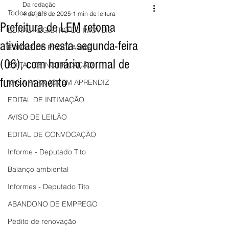
Da redação
Todos posts
4 de jan. de 2025
1 min de leitura
Prefeitura de LEM retoma
EDITAL REGISTRO DE IMÓVEIS
atividades nesta segunda-feira
EDITAIS DE PROCLAMAS
(06), com horário normal de
EDITAL DE NOTIFICAÇÃO
funcionamento
VAGA PARA JOVEM APRENDIZ
EDITAL DE INTIMAÇÃO
AVISO DE LEILÃO
EDITAL DE CONVOCAÇÃO
Informe - Deputado Tito
Balanço ambiental
Informes - Deputado Tito
ABANDONO DE EMPREGO
Pedito de renovação