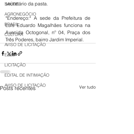
secretário da pasta. 
SAÚDE
AGRONEGÓCIO
*Endereço:* A sede da Prefeitura de 
BRASIL
Luís Eduardo Magalhães funciona na 
Avenida Octogonal, nº 04, Praça dos 
CULTURA
Três Poderes, bairro Jardim Imperial.
AVISO DE LICITAÇÃO
Edital
LICITAÇÃO
EDITAL DE INTIMAÇÃO
AVISO DE LICITAÇÃO
Ver tudo
Posts recentes