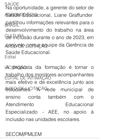
SAÚDE
Na oportunidade, a gerente do setor de 
Saúde Educacional, Liane Graffunder  
AGRONEGÓCIO
partilhou informações relevantes para o 
BRASIL
desenvolvimento do trabalho na área 
CULTURA
de inclusão durante o ano de 2023, em 
conjunto com a equipe da Gerência de 
AVISO DE LICITAÇÃO
Saúde Educacional. 
Edital
A proposta da formação é tornar o 
LICITAÇÃO
trabalho dos monitores acompanhantes 
EDITAL DE INTIMAÇÃO
mais efetivo e de excelência junto aos 
AVISO DE LICITAÇÃO
estudantes. A rede municipal de 
ensino conta também com o 
Atendimento Educacional 
Especializado - AEE, no apoio à 
inclusão nas unidades escolares.
SECOM/PMLEM