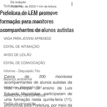
Da redação
Todos posts
15 de mai. de 2023
1 min de leitura
Prefeitura de LEM promove
EDITAL REGISTRO DE IMÓVEIS
formação para monitores
EDITAIS DE PROCLAMAS
acompanhantes de alunos autistas
EDITAL DE NOTIFICAÇÃO
VAGA PARA JOVEM APRENDIZ
EDITAL DE INTIMAÇÃO
AVISO DE LEILÃO
EDITAL DE CONVOCAÇÃO
Informe - Deputado Tito
Cerca de 200 monitores 
Balanço ambiental
acompanhantes de alunos autistas da 
Informes - Deputado Tito
rede municipal de ensino de Luís 
Eduardo Magalhães, participaram de 
ABANDONO DE EMPREGO
uma formação nesta quinta-feira (11), 
Pedito de renovação
promovida pela Prefeitura, por meio da 