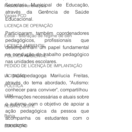
Secretaria Municipal de Educação, 
Pedido de renovação
através da Gerência de Saúde 
Vagas PCD
Educacional. 
LICENÇA DE OPERAÇÃO
Participaram também coordenadores 
Edital - alteração de regime de ben
pedagógicos, profissionais que 
LICENÇA AMBIENTAL
desempenham um papel fundamental 
na condução do trabalho pedagógico 
POLÍTICA AMBIENTAL
nas unidades escolares. 
PEDIDO DE LICENÇA DE IMPLANTAÇÃO
A psicopedagoga Marilucia Freitas, 
LICITAÇÃO
através do tema abordado, "Autismo: 
POLÍTICA
conhecer para conviver", compartilhou  
LEM
informações necessárias e atuais sobre 
o autismo com o objetivo de apoiar a 
REGIÃO OESTE
ação pedagógica da pessoa que 
Bahia
acompanha os estudantes com o 
transtorno. 
EDUCAÇÃO