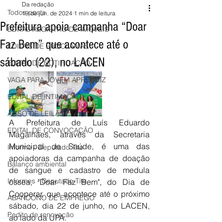
Da redação
Todos posts
19 de jun. de 2024
1 min de leitura
Prefeitura apoia campanha “Doar
EDITAL REGISTRO DE IMÓVEIS
Faz Bem” que acontece até o
EDITAIS DE PROCLAMAS
sábado (22), no LACEN
EDITAL DE NOTIFICAÇÃO
VAGA PARA JOVEM APRENDIZ
EDITAL DE INTIMAÇÃO
AVISO DE LEILÃO
A Prefeitura de Luís Eduardo 
EDITAL DE CONVOCAÇÃO
Magalhães, através da Secretaria 
Municipal de Saúde, é uma das 
Informe - Deputado Tito
apoiadoras da campanha de doação 
Balanço ambiental
de sangue e cadastro de medula 
Informes - Deputado Tito
óssea, ​"Doar Faz Bem​", do Dia de 
Cooperar, que acontece até o próximo 
ABANDONO DE EMPREGO
sábado, dia 22 de junho, no LACEN, 
Pedito de renovação
ao lado da UPA.