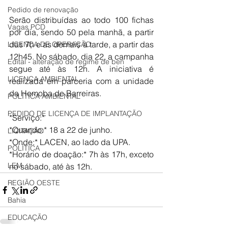
Pedido de renovação
Serão distribuídas ao todo 100 fichas 
Vagas PCD
por dia, sendo 50 pela manhã, a partir 
das 7h e as demais à tarde, a partir das 
LICENÇA DE OPERAÇÃO
12h45. No sábado, dia 22, a campanha 
Edital - alteração de regime de ben
segue até às 12h. A iniciativa é 
LICENÇA AMBIENTAL
realizada em parceria com a unidade 
da Hemoba de Barreiras.
POLÍTICA AMBIENTAL
PEDIDO DE LICENÇA DE IMPLANTAÇÃO
*Serviço:*
*Quando:* 18 a 22 de junho.
LICITAÇÃO
*Onde:* LACEN, ao lado da UPA.
POLÍTICA
*Horário de doação:* 7h às 17h, exceto 
LEM
no sábado, até às 12h.
REGIÃO OESTE
Bahia
EDUCAÇÃO