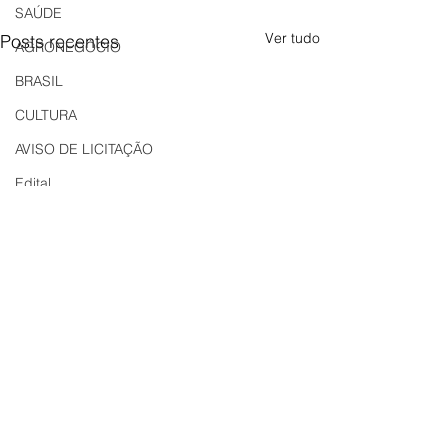
SAÚDE
Ver tudo
Posts recentes
AGRONEGÓCIO
BRASIL
CULTURA
AVISO DE LICITAÇÃO
Edital
LICITAÇÃO
EDITAL DE INTIMAÇÃO
AVISO DE LICITAÇÃO