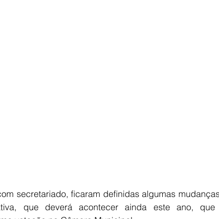
E
AGRONEGÓCIO
BRASIL
CULTURA
AVISO DE LI
com secretariado, ficaram definidas algumas mudanças j
ativa, que deverá acontecer ainda este ano, que