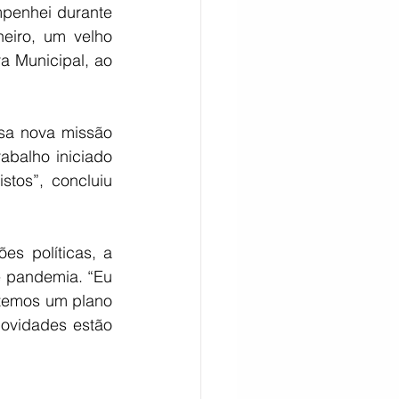
penhei durante 
iro, um velho 
 Municipal, ao 
balho iniciado 
tos”, concluiu 
s políticas, a 
 pandemia. “Eu 
temos um plano 
ovidades estão 