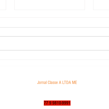
Contabilidade Dourado
Morae
proibi
Jornal Classe A LTDA ME
Av. Tancredo Neves, 1016 - Aroldo da Cruz
CEP: 47850-000 / Luís Eduardo Magalhães-BA
jornalclassea@yahoo.com.br
77 9 9810-9991