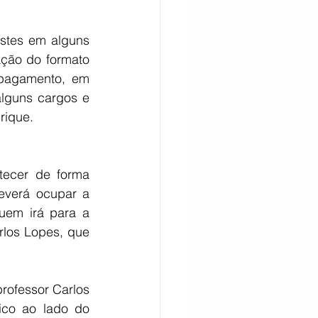
stes em alguns 
ção do formato 
pagamento, em 
lguns cargos e 
rique.
ecer de forma 
everá ocupar a 
em irá para a 
rlos Lopes, que 
ofessor Carlos 
ico ao lado do 