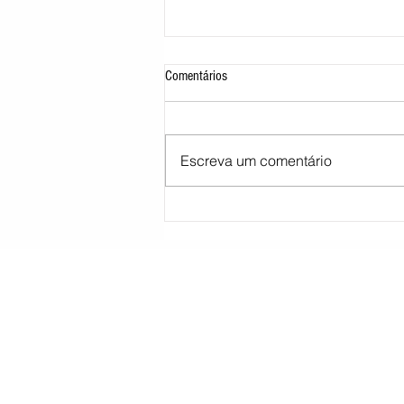
Comentários
Escreva um comentário
STJ decide tirar cargo de ministro
Marco Buzzi por acusações de assédio
sexual