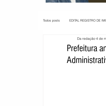
Todos posts
EDITAL REGISTRO DE IM
Da redação
4 de m
VAGA PARA JOVEM APRENDIZ
Prefeitura 
Administrat
Informe - Deputado Tito
Balanço
Pedido de renovação
Vagas PC
POLÍTICA AMBIENTAL
PEDIDO