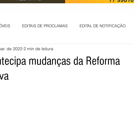
ÓVEIS
EDITAIS DE PROCLAMAS
EDITAL DE NOTIFICAÇÃO
ar. de 2022
2 min de leitura
EDITAL DE INTIMAÇÃO
AVISO DE LEILÃO
EDITAL DE CONV
antecipa mudanças da Reforma
iva
 ambiental
Informes - Deputado Tito
ABANDONO DE EMPREGO
D
LICENÇA DE OPERAÇÃO
Edital - alteração de regime de ben
 DE LICENÇA DE IMPLANTAÇÃO
LICITAÇÃO
POLÍTICA
L