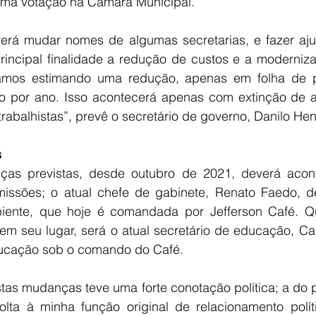
uma votação na Câmara Municipal.
erá mudar nomes de algumas secretarias, e fazer aju
incipal finalidade a redução de custos e a moderniza
stamos estimando uma redução, apenas em folha de 
o por ano. Isso acontecerá apenas com extinção de a
trabalhistas”, prevê o secretário de governo, Danilo Hen
s
as previstas, desde outubro de 2021, deverá acont
issões; o atual chefe de gabinete, Renato Faedo, d
ente, que hoje é comandada por Jefferson Café. Qu
 em seu lugar, será o atual secretário de educação, Ca
ducação sob o comando do Café.
as mudanças teve uma forte conotação política; a do pr
lta à minha função original de relacionamento polít