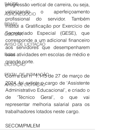
SAÚDE
progressão vertical de carreira, ou seja, 
valorizando o aperfeiçoamento 
AGRONEGÓCIO
profissional do servidor. Também 
BRASIL
institui a Gratificação por Exercício de 
Secretariado Especial (GESE), que 
CULTURA
corresponde a um adicional financeiro 
AVISO DE LICITAÇÃO
aos servidores que desempenharem 
suas atividades em escolas de médio e 
Edital
grande porte. 
LICITAÇÃO
EDITAL DE INTIMAÇÃO
Com a Lei n° 1.115 de 27 de março de 
2024, foi extinto o cargo de ‘Assistente 
AVISO DE LICITAÇÃO
Administrativo Educacional’, e criado o 
de ‘Técnico Geral’, o que vai 
representar melhoria salarial para os 
trabalhadores lotados neste cargo.
SECOM/PMLEM