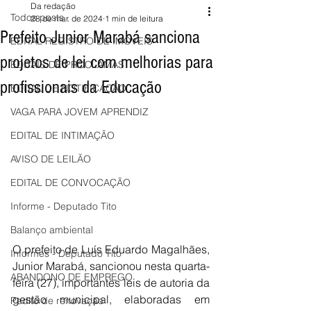
Da redação
Todos posts
28 de mar. de 2024
1 min de leitura
Prefeito Junior Marabá sanciona
EDITAL REGISTRO DE IMÓVEIS
projetos de lei com melhorias para
EDITAIS DE PROCLAMAS
profissionais da Educação
EDITAL DE NOTIFICAÇÃO
VAGA PARA JOVEM APRENDIZ
EDITAL DE INTIMAÇÃO
AVISO DE LEILÃO
EDITAL DE CONVOCAÇÃO
Informe - Deputado Tito
Balanço ambiental
O prefeito de Luís Eduardo Magalhães, 
Informes - Deputado Tito
Junior Marabá, sancionou nesta quarta-
ABANDONO DE EMPREGO
feira (27), importantes leis de autoria da 
gestão municipal, elaboradas em 
Pedito de renovação