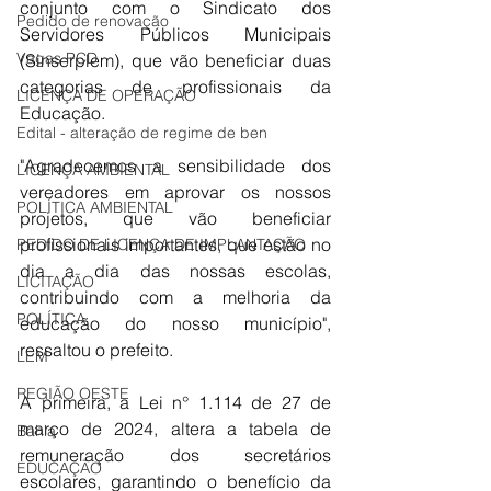
conjunto com o Sindicato dos 
Pedido de renovação
Servidores Públicos Municipais 
Vagas PCD
(Sinserplem), que vão beneficiar duas 
categorias de profissionais da 
LICENÇA DE OPERAÇÃO
Educação. 
Edital - alteração de regime de ben
"Agradecemos a sensibilidade dos 
LICENÇA AMBIENTAL
vereadores em aprovar os nossos 
POLÍTICA AMBIENTAL
projetos, que vão beneficiar 
profissionais importantes, que estão no 
PEDIDO DE LICENÇA DE IMPLANTAÇÃO
dia a dia das nossas escolas, 
LICITAÇÃO
contribuindo com a melhoria da 
POLÍTICA
educação do nosso município", 
ressaltou o prefeito. 
LEM
REGIÃO OESTE
A primeira, a Lei n° 1.114 de 27 de 
março de 2024, altera a tabela de 
Bahia
remuneração dos secretários 
EDUCAÇÃO
escolares, garantindo o benefício da 