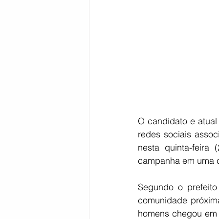
Bahia
EDUCAÇÃO
SAÚD
O candidato e atual 
redes sociais assoc
nesta quinta-feir
campanha em uma c
Segundo o prefeit
comunidade próxima
homens chegou em v