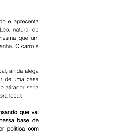
do e apresenta 
éo, natural de 
a mesma que um 
nha. O carro é 
al, ainda alega 
ir de uma casa 
 atirador seria 
ra local:
nsando que vai 
nessa base de 
r política com 
.