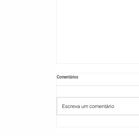
Comentários
Escreva um comentário
STJ decide tirar cargo de ministro
Marco Buzzi por acusações de assédio
sexual