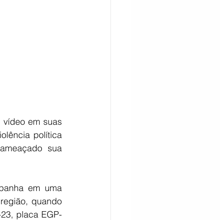
CITAÇÃO
m vídeo em suas 
ência política 
 ameaçado sua 
mpanha em uma 
egião, quando 
-23, placa EGP-