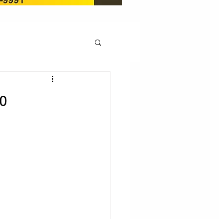
OCAÇÃO
éo
Pedito de renovação
LICENÇA AMBIENTAL
EM
REGIÃO OESTE