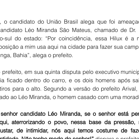
, o candidato do União Brasil alega que foi ameaça
candidato Léo Miranda São Mateus, chamado de Dr. L
tro-sul do estado: “Por coincidência, essa Hilux é 
posição a mim usa aqui na cidade para fazer sua campa
inga, Bahia”, alega o prefeito.
prefeito, em sua quinta disputa pelo executivo municip
ia ficado dentro do carro, e os dois homens após sa
iros para o alto. Segundo a versão do prefeito Arival, o
 ligado ao Léo Miranda, o homem casado com uma morado
 senhor candidato Léo Miranda, se o senhor está pe
qui, aterrorizando o povo, nessa base da pressão, 
ustar, de intimidar, nós aqui temos costume de faze
stidade. Não tenho medo do senhor!” 
dispara o prefeito