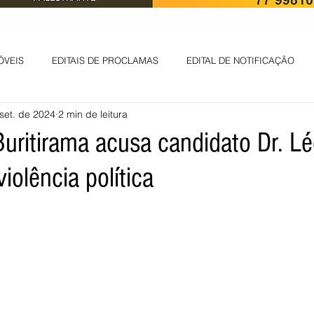
ÓVEIS
EDITAIS DE PROCLAMAS
EDITAL DE NOTIFICAÇÃO
set. de 2024
2 min de leitura
EDITAL DE INTIMAÇÃO
AVISO DE LEILÃO
EDITAL DE CONV
Buritirama acusa candidato Dr. L
iolência política
 ambiental
Informes - Deputado Tito
ABANDONO DE EMPREGO
D
LICENÇA DE OPERAÇÃO
Edital - alteração de regime de ben
 DE LICENÇA DE IMPLANTAÇÃO
LICITAÇÃO
POLÍTICA
L