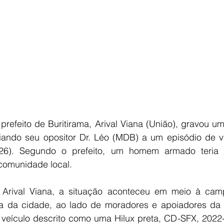
E
AGRONEGÓCIO
BRASIL
CULTURA
AVISO DE LI
prefeito de Buritirama, Arival Viana (União), gravou u
iando seu opositor Dr. Léo (MDB) a um episódio de viol
a (26). Segundo o prefeito, um homem armado teria
omunidade local.
o Arival Viana, a situação aconteceu em meio à ca
 da cidade, ao lado de moradores e apoiadores da r
eículo descrito como uma Hilux preta, CD-SFX, 2022