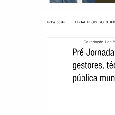
Todos posts
EDITAL REGISTRO DE IM
Da redação
1 de f
VAGA PARA JOVEM APRENDIZ
Pré-Jornada
gestores, té
Informe - Deputado Tito
Balanço
pública mun
Pedido de renovação
Vagas PC
POLÍTICA AMBIENTAL
PEDIDO