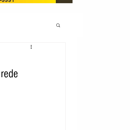
OCAÇÃO
 rede
Pedito de renovação
LICENÇA AMBIENTAL
EM
REGIÃO OESTE