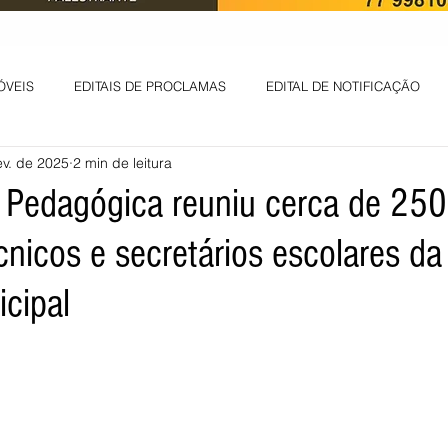
ÓVEIS
EDITAIS DE PROCLAMAS
EDITAL DE NOTIFICAÇÃO
ev. de 2025
2 min de leitura
EDITAL DE INTIMAÇÃO
AVISO DE LEILÃO
EDITAL DE CONV
 Pedagógica reuniu cerca de 250
cnicos e secretários escolares da
 ambiental
Informes - Deputado Tito
ABANDONO DE EMPREGO
icipal
D
LICENÇA DE OPERAÇÃO
Edital - alteração de regime de ben
 DE LICENÇA DE IMPLANTAÇÃO
LICITAÇÃO
POLÍTICA
L