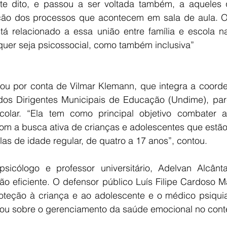
te dito, e passou a ser voltada também, a aqueles 
ção dos processos que acontecem em sala de aula. O 
á relacionado a essa união entre família e escola n
quer seja psicossocial, como também inclusiva”
cou por conta de Vilmar Klemann, que integra a coorde
os Dirigentes Municipais de Educação (Undime), parc
olar. “Ela tem como principal objetivo combater a
om a busca ativa de crianças e adolescentes que estão 
as de idade regular, de quatro a 17 anos”, contou. 
sicólogo e professor universitário, Adelvan Alcânta
o eficiente. O defensor público Luís Filipe Cardoso Ma
teção à criança e ao adolescente e o médico psiquiat
lou sobre o gerenciamento da saúde emocional no conte