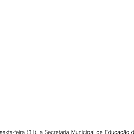
E
AGRONEGÓCIO
BRASIL
CULTURA
AVISO DE LI
 sexta-feira (31), a Secretaria Municipal de Educação 