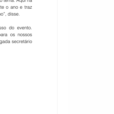
o tema. Aqui na 
e o ano e traz 
o”, disse. 
so do evento. 
ara os nossos 
gada secretário 