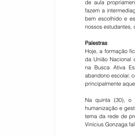
de aula propriamen
fazem a intermedia
bem escolhido e est
nossos estudantes, 
Palestras
Hoje, a formação fi
da União Nacional d
na Busca Ativa Esc
abandono escolar, c
principalmente aquel
Na quinta (30), o p
humanização e gestã
tema da rede de pro
Vinícius Gonzaga fa