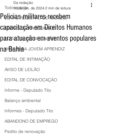
Da redação
Todos posts
18 de jan. de 2024
2 min de leitura
Policias militares recebem
EDITAL REGISTRO DE IMÓVEIS
capacitação em Direitos Humanos
EDITAIS DE PROCLAMAS
para atuação em eventos populares
EDITAL DE NOTIFICAÇÃO
na Bahia
VAGA PARA JOVEM APRENDIZ
EDITAL DE INTIMAÇÃO
AVISO DE LEILÃO
EDITAL DE CONVOCAÇÃO
Informe - Deputado Tito
Balanço ambiental
Informes - Deputado Tito
ABANDONO DE EMPREGO
Pedito de renovação