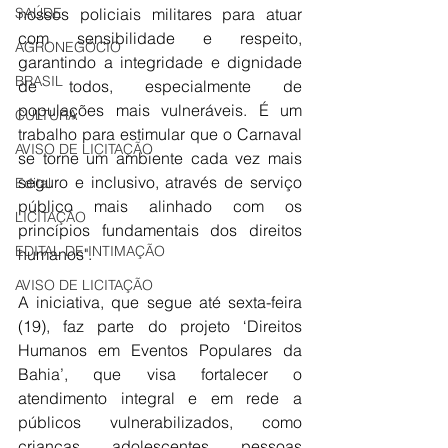
nossos policiais militares para atuar 
SAÚDE
com sensibilidade e respeito, 
AGRONEGÓCIO
garantindo a integridade e dignidade 
BRASIL
de todos, especialmente de 
populações mais vulneráveis. É um 
CULTURA
trabalho para estimular que o Carnaval 
AVISO DE LICITAÇÃO
se torne um ambiente cada vez mais 
seguro e inclusivo, através de serviço 
Edital
público mais alinhado com os 
LICITAÇÃO
princípios fundamentais dos direitos 
EDITAL DE INTIMAÇÃO
humanos".
AVISO DE LICITAÇÃO
A iniciativa, que segue até sexta-feira 
(19), faz parte do projeto ‘Direitos 
Humanos em Eventos Populares da 
Bahia’, que visa fortalecer o 
atendimento integral e em rede a 
públicos vulnerabilizados, como 
crianças, adolescentes, pessoas 