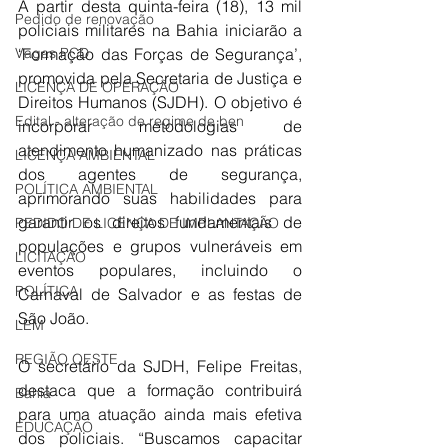
A partir desta quinta-feira (18), 13 mil 
Pedido de renovação
policiais militares na Bahia iniciarão a 
‘Formação das Forças de Segurança’, 
Vagas PCD
promovida pela Secretaria de Justiça e 
LICENÇA DE OPERAÇÃO
Direitos Humanos (SJDH). O objetivo é 
Edital - alteração de regime de ben
incorporar metodologias de 
atendimento humanizado nas práticas 
LICENÇA AMBIENTAL
dos agentes de segurança, 
POLÍTICA AMBIENTAL
aprimorando suas habilidades para 
garantir os direitos fundamentais de 
PEDIDO DE LICENÇA DE IMPLANTAÇÃO
populações e grupos vulneráveis em 
LICITAÇÃO
eventos populares, incluindo o 
POLÍTICA
Carnaval de Salvador e as festas de 
São João.
LEM
REGIÃO OESTE
O secretário da SJDH, Felipe Freitas, 
destaca que a formação contribuirá 
Bahia
para uma atuação ainda mais efetiva 
EDUCAÇÃO
dos policiais. “Buscamos capacitar 