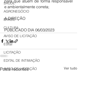
para que atuem de forma responsável 
SAÚDE
e ambientalmente correta;
AGRONEGÓCIO
A DIREÇÃO
BRASIL
CULTURA
PUBLICADO DIA 06/03/2023
AVISO DE LICITAÇÃO
Edital
LICITAÇÃO
EDITAL DE INTIMAÇÃO
Ver tudo
Posts recentes
AVISO DE LICITAÇÃO