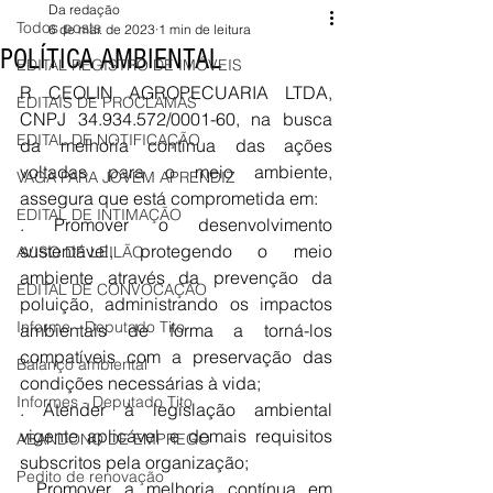
Da redação
Todos posts
6 de mar. de 2023
1 min de leitura
POLÍTICA AMBIENTAL
EDITAL REGISTRO DE IMÓVEIS
R CEOLIN AGROPECUARIA LTDA, 
EDITAIS DE PROCLAMAS
CNPJ 34.934.572/0001-60, na busca 
EDITAL DE NOTIFICAÇÃO
da melhoria contínua das ações 
voltadas para o meio ambiente, 
VAGA PARA JOVEM APRENDIZ
assegura que está comprometida em:
EDITAL DE INTIMAÇÃO
. Promover o desenvolvimento 
sustentável, protegendo o meio 
AVISO DE LEILÃO
ambiente através da prevenção da 
EDITAL DE CONVOCAÇÃO
poluição, administrando os impactos 
Informe - Deputado Tito
ambientais de forma a torná-los 
compatíveis com a preservação das 
Balanço ambiental
condições necessárias à vida;
Informes - Deputado Tito
. Atender à legislação ambiental 
vigente aplicável e demais requisitos 
ABANDONO DE EMPREGO
subscritos pela organização;
Pedito de renovação
. Promover a melhoria contínua em 