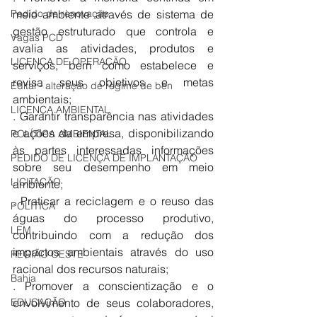
Pedido de renovação
meio ambiente através de sistema de 
gestão estruturado que controla e 
Vagas PCD
avalia as atividades, produtos e 
LICENÇA DE OPERAÇÃO
serviços, bem como estabelece e 
revisa seus objetivos e metas 
Edital - alteração de regime de ben
ambientais;
LICENÇA AMBIENTAL
. Garantir transparência nas atividades 
e ações da empresa, disponibilizando 
POLÍTICA AMBIENTAL
às partes interessadas informações 
PEDIDO DE LICENÇA DE IMPLANTAÇÃO
sobre seu desempenho em meio 
LICITAÇÃO
ambiente;
. Praticar a reciclagem e o reuso das 
POLÍTICA
águas do processo produtivo, 
LEM
contribuindo com a redução dos 
impactos ambientais através do uso 
REGIÃO OESTE
racional dos recursos naturais;
Bahia
. Promover a conscientização e o 
EDUCAÇÃO
envolvimento de seus colaboradores, 