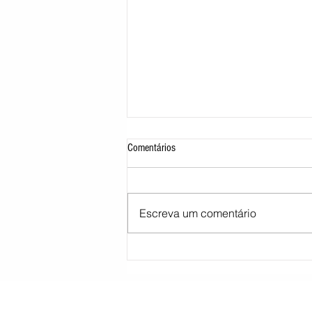
Comentários
Escreva um comentário
STJ decide tirar cargo de ministro
Marco Buzzi por acusações de assédio
sexual