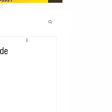
OCAÇÃO
nde
Pedito de renovação
LICENÇA AMBIENTAL
EM
REGIÃO OESTE