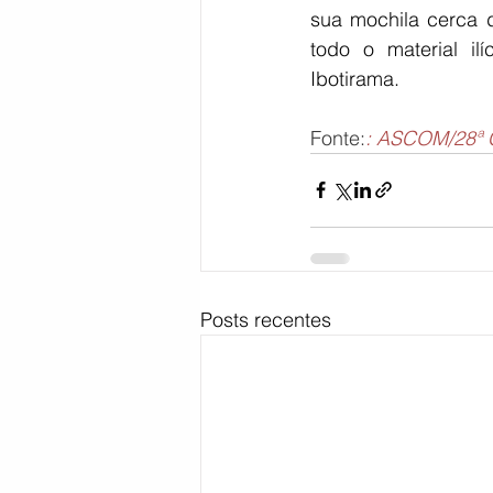
sua mochila cerca d
todo o material il
Ibotirama.
Fonte:
: ASCOM/28ª
Posts recentes