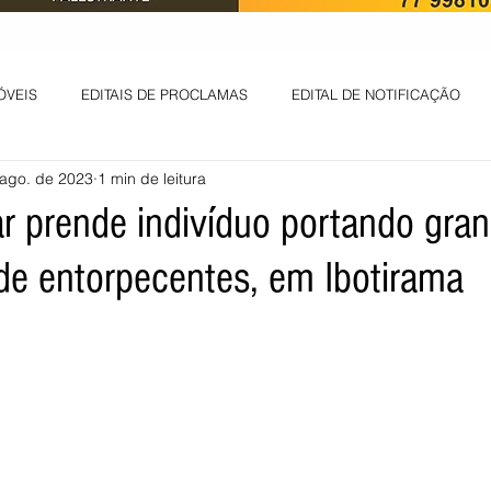
ÓVEIS
EDITAIS DE PROCLAMAS
EDITAL DE NOTIFICAÇÃO
 ago. de 2023
1 min de leitura
EDITAL DE INTIMAÇÃO
AVISO DE LEILÃO
EDITAL DE CONV
tar prende indivíduo portando gra
de entorpecentes, em Ibotirama
 ambiental
Informes - Deputado Tito
ABANDONO DE EMPREGO
D
LICENÇA DE OPERAÇÃO
Edital - alteração de regime de ben
 DE LICENÇA DE IMPLANTAÇÃO
LICITAÇÃO
POLÍTICA
L