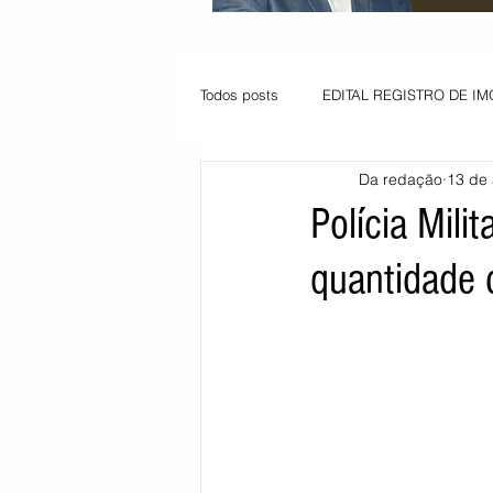
Todos posts
EDITAL REGISTRO DE IM
Da redação
13 de
VAGA PARA JOVEM APRENDIZ
Polícia Mili
quantidade 
Informe - Deputado Tito
Balanço
Pedido de renovação
Vagas PC
POLÍTICA AMBIENTAL
PEDIDO