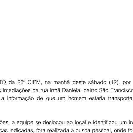
E
AGRONEGÓCIO
BRASIL
CULTURA
AVISO DE LI
O da 28ª CIPM, na manhã deste sábado (12), por vo
s imediações da rua irmã Daniela, bairro São Francisco
a informação de que um homem estaria transporta
ões, a equipe se deslocou ao local e identificou um in
cas indicadas, fora realizada a busca pessoal, onde fo