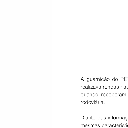
Bahia
EDUCAÇÃO
SAÚD
A guarnição do PET
realizava rondas na
quando receberam 
rodoviária.
Diante das informaç
mesmas característi