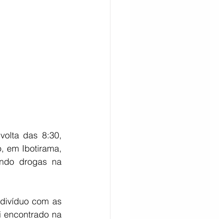
CITAÇÃO
lta das 8:30, 
, em Ibotirama, 
ndo drogas na 
divíduo com as 
i encontrado na 