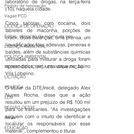
laboratório de drogas, na terça-feira 
Pedido de renovação
(10), naquela cidade.
Vagas PCD
Cinco sacolas com cocaína, dois 
LICENÇA DE OPERAÇÃO
tabletes de maconha, porções de 
Edital - alteração de regime de ben
crack, duas balanças, uma prensa, um 
liquidificador, fitas adesivas, peneiras e 
LICENÇA AMBIENTAL
baldes, além de substâncias químicas 
POLÍTICA AMBIENTAL
utilizadas para misturar a droga foram 
apreendidos, em uma casa no bairro 
PEDIDO DE LICENÇA DE IMPLANTAÇÃO
Vila Lobelino.
LICITAÇÃO
POLÍTICA
O titular da DTE/Irecê, delegado Alex 
Nunes Rocha, disse que a ação 
LEM
resultou em um prejuízo de R$ 100 mil 
REGIÃO OESTE
para os traficantes. “As investigações 
seguem com o intuito de identificar e 
Bahia
localizar os responsáveis por esse 
EDUCAÇÃO
material”, complementou o titular.