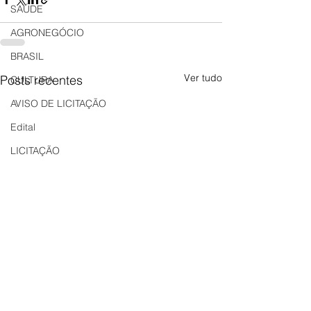
SAÚDE
AGRONEGÓCIO
BRASIL
Ver tudo
Posts recentes
CULTURA
AVISO DE LICITAÇÃO
Edital
LICITAÇÃO
EDITAL DE INTIMAÇÃO
AVISO DE LICITAÇÃO