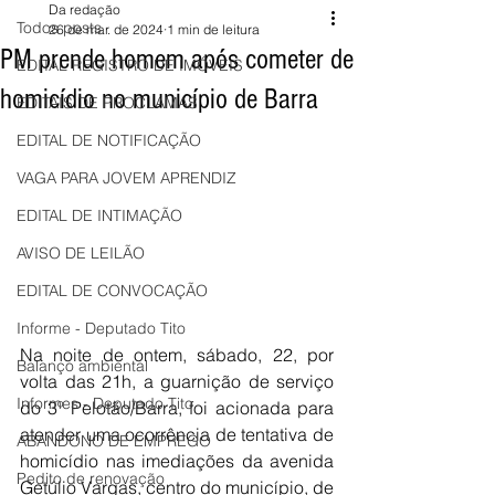
Da redação
Todos posts
26 de mar. de 2024
1 min de leitura
PM prende homem após cometer de
EDITAL REGISTRO DE IMÓVEIS
homicídio no município de Barra
EDITAIS DE PROCLAMAS
EDITAL DE NOTIFICAÇÃO
VAGA PARA JOVEM APRENDIZ
EDITAL DE INTIMAÇÃO
AVISO DE LEILÃO
EDITAL DE CONVOCAÇÃO
Informe - Deputado Tito
Na noite de ontem, sábado, 22, por 
Balanço ambiental
volta das 21h, a guarnição de serviço 
Informes - Deputado Tito
do 3º Pelotão/Barra, foi acionada para 
atender uma ocorrência de tentativa de 
ABANDONO DE EMPREGO
homicídio nas imediações da avenida 
Pedito de renovação
Getúlio Vargas, centro do município, de 