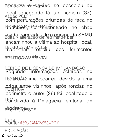
imediato a equipe se descolou ao 
Pedido de renovação
local, chegando lá um homem (37), 
Vagas PCD
com perfurações oriundas de faca no 
LICENÇA DE OPERAÇÃO
abdômen, foi encontrado no chão 
ainda com vida. Uma equipe do SAMU 
Edital - alteração de regime de ben
encaminhou a vítima ao hospital local, 
LICENÇA AMBIENTAL
mas não resistiu aos ferimentos 
evoluindo a óbito.
POLÍTICA AMBIENTAL
PEDIDO DE LICENÇA DE IMPLANTAÇÃO
Segundo informações colhidas no 
local o crime ocorreu devido a uma 
LICITAÇÃO
briga entre vizinhos, após rondas no 
POLÍTICA
perímetro o autor (36) foi localizado e 
LEM
conduzido à Delegacia Territorial de 
Ibotirama.
REGIÃO OESTE
Bahia
Fonte:
ASCOM/28ª CIPM
EDUCAÇÃO