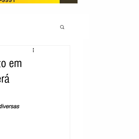
OCAÇÃO
to em
erá
Pedito de renovação
LICENÇA AMBIENTAL
iversas 
EM
REGIÃO OESTE