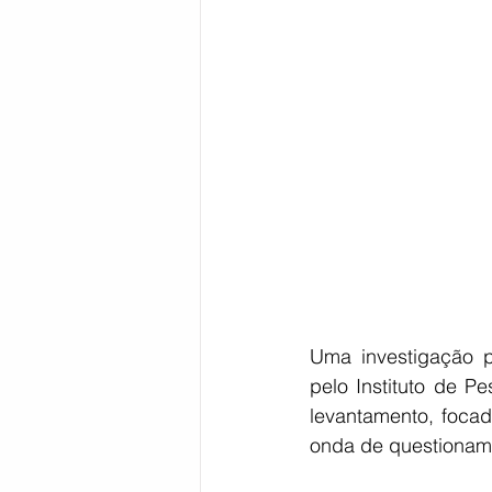
Bahia
EDUCAÇÃO
SAÚD
Uma investigação p
pelo Instituto de P
levantamento, foca
onda de questioname