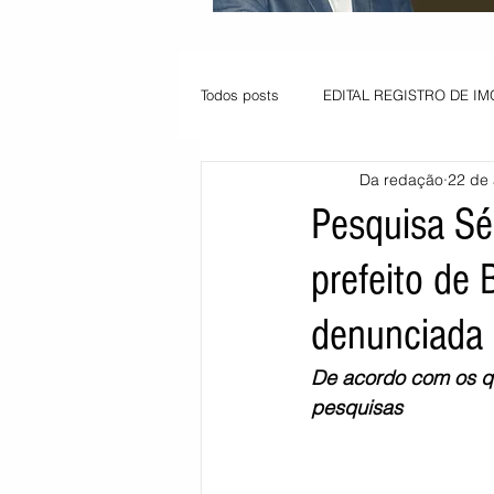
Todos posts
EDITAL REGISTRO DE IM
Da redação
22 de 
VAGA PARA JOVEM APRENDIZ
Pesquisa Sé
prefeito de 
Informe - Deputado Tito
Balanço
denunciada 
Pedido de renovação
Vagas PC
De acordo com os qu
pesquisas
POLÍTICA AMBIENTAL
PEDIDO