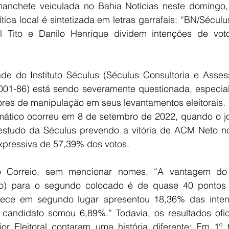
nchete veiculada no Bahia Notícias neste domingo, 
tica local é sintetizada em letras garrafais: “BN/Séculu
l Tito e Danilo Henrique dividem intenções de vot
ade do Instituto Séculus (Séculus Consultoria e Assess
01-86) está sendo severamente questionada, especial
ores de manipulação em seus levantamentos eleitorais.
tico ocorreu em 8 de setembro de 2022, quando o jor
studo da Séculus prevendo a vitória de ACM Neto no 
ressiva de 57,39% dos votos.
o Correio, sem mencionar nomes, “A vantagem do e
o) para o segundo colocado é de quase 40 pontos p
ece em segundo lugar apresentou 18,36% das intenç
 candidato somou 6,89%.” Todavia, os resultados ofici
ior Eleitoral contaram uma história diferente: Em 1º t