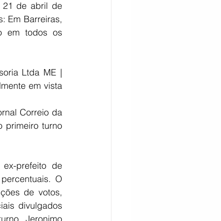
21 de abril de 
s: Em Barreiras, 
o em todos os 
oria Ltda ME | 
mente em vista 
nal Correio da 
primeiro turno 
x-prefeito de 
ercentuais. O 
ões de votos, 
ais divulgados 
urno, Jeronimo 