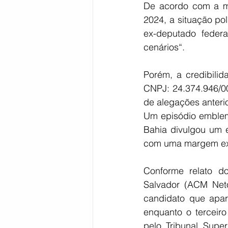
De acordo com a ma
2024, a situação polí
ex-deputado federa
cenários“.
Porém, a credibilid
CNPJ: 24.374.946/00
de alegações anteri
Um episódio emblemá
Bahia divulgou um e
com uma margem exp
Conforme relato d
Salvador (ACM Net
candidato que apar
enquanto o terceiro
pelo Tribunal Super