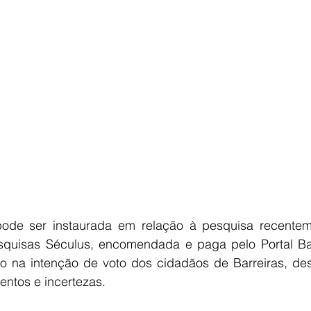
E
AGRONEGÓCIO
BRASIL
CULTURA
AVISO DE LI
ode ser instaurada em relação à pesquisa recenteme
esquisas Séculus, encomendada e paga pelo Portal Bah
do na intenção de voto dos cidadãos de Barreiras, d
ntos e incertezas.