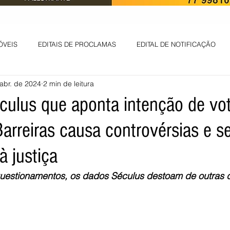
ÓVEIS
EDITAIS DE PROCLAMAS
EDITAL DE NOTIFICAÇÃO
abr. de 2024
2 min de leitura
EDITAL DE INTIMAÇÃO
AVISO DE LEILÃO
EDITAL DE CONV
culus que aponta intenção de vo
Barreiras causa controvérsias e s
 ambiental
Informes - Deputado Tito
ABANDONO DE EMPREGO
à justiça
D
LICENÇA DE OPERAÇÃO
Edital - alteração de regime de ben
estionamentos, os dados Séculus destoam de outras d
 DE LICENÇA DE IMPLANTAÇÃO
LICITAÇÃO
POLÍTICA
L