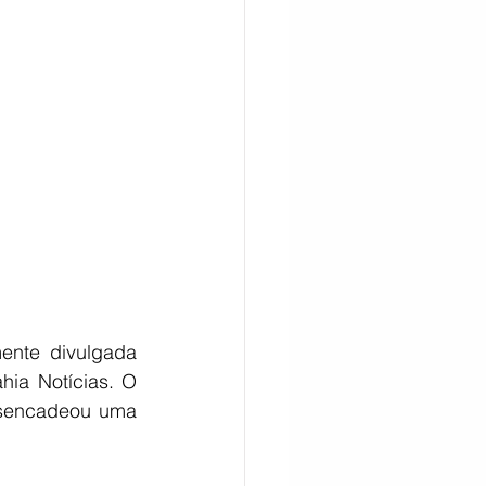
CITAÇÃO
nte divulgada 
ia Notícias. O 
esencadeou uma 