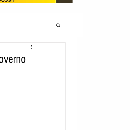
OCAÇÃO
overno
Pedito de renovação
LICENÇA AMBIENTAL
EM
REGIÃO OESTE