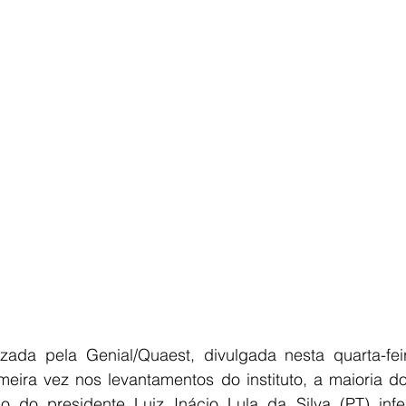
E
AGRONEGÓCIO
BRASIL
CULTURA
AVISO DE LI
ada pela Genial/Quaest, divulgada nesta quarta-feira
meira vez nos levantamentos do instituto, a maioria do
o do presidente Luiz Inácio Lula da Silva (PT) infe