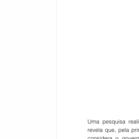
Bahia
EDUCAÇÃO
SAÚD
Uma pesquisa realiz
revela que, pela pri
considera o govern