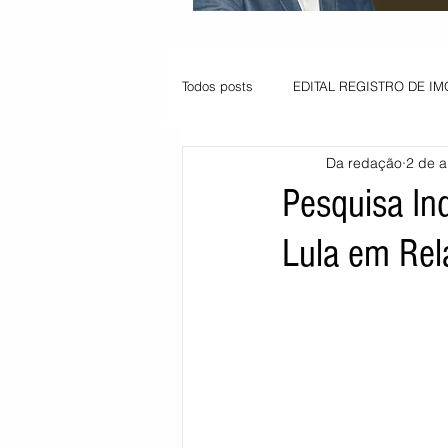
Todos posts
EDITAL REGISTRO DE IM
Da redação
2 de a
VAGA PARA JOVEM APRENDIZ
Pesquisa In
Lula em Rel
Informe - Deputado Tito
Balanço
Pedido de renovação
Vagas PC
POLÍTICA AMBIENTAL
PEDIDO