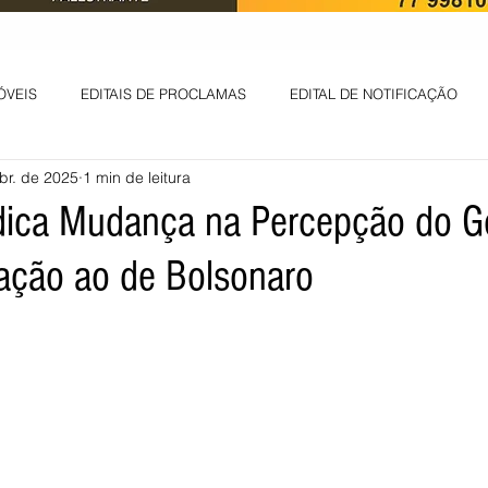
ÓVEIS
EDITAIS DE PROCLAMAS
EDITAL DE NOTIFICAÇÃO
br. de 2025
1 min de leitura
EDITAL DE INTIMAÇÃO
AVISO DE LEILÃO
EDITAL DE CONV
dica Mudança na Percepção do G
ação ao de Bolsonaro
 ambiental
Informes - Deputado Tito
ABANDONO DE EMPREGO
D
LICENÇA DE OPERAÇÃO
Edital - alteração de regime de ben
 DE LICENÇA DE IMPLANTAÇÃO
LICITAÇÃO
POLÍTICA
L