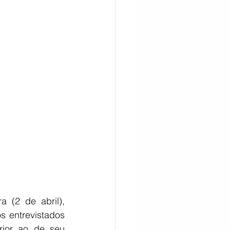
CITAÇÃO
 (2 de abril), 
s entrevistados 
rior ao de seu 